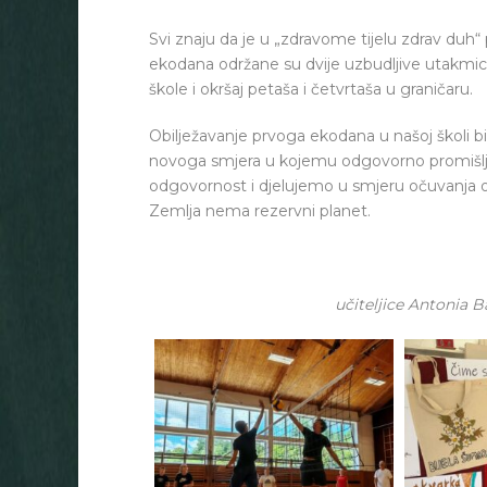
Svi znaju da je u „zdravome tijelu zdrav duh“
ekodana održane su dvije uzbudljive utakmice
škole i okršaj petaša i četvrtaša u graničaru.
Obilježavanje prvoga ekodana u našoj školi bi
novoga smjera u kojemu odgovorno promišlj
odgovornost i djelujemo u smjeru očuvanja ok
Zemlja nema rezervni planet.
učiteljice Antonia B