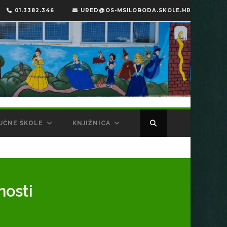
01.3382.346
URED@OS-MSILOBODA.SKOLE.HR
UČNE ŠKOLE
KNJIŽNICA
nosti