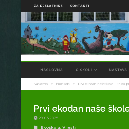
ZA DJELATNIKE
KONTAKTI
NASLOVNA
O ŠKOLI
NASTAVA
Naslovna
>
Ekoškola
>
Prvi ekodan naše škole – korak 
Prvi ekodan naše škol
29.05.2025.
Ekoškola
,
Vijesti