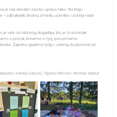
 pa je naš ekodan završio upravo tako. Na kraju
 – odbojkaški dvoboj između učenika i učitelja naše
o je više od običnog događaja, bio je to početak
amo o prirodi, brinemo o njoj, preuzimamo
oliša. Zajedno gradimo bolju i zeleniju budućnost jer
abojelić, Ivanka Galunić, Tajana Petrina i Monika Valput