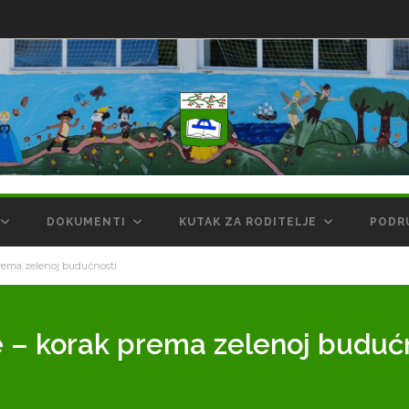
DOKUMENTI
KUTAK ZA RODITELJE
PODR
prema zelenoj budućnosti
e – korak prema zelenoj buduć