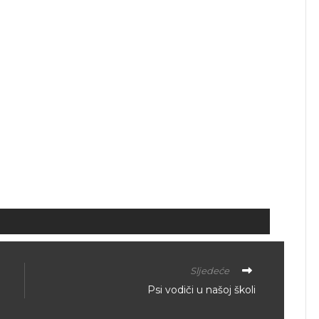
Sljedeće
Psi vodiči u našoj školi