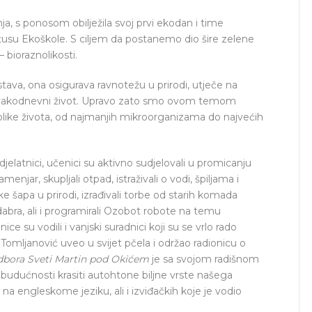
ja, s ponosom obilježila svoj prvi ekodan i time
tusu Ekoškole. S ciljem da postanemo dio šire zelene
 bioraznolikosti.
tava, ona osigurava ravnotežu u prirodi, utječe na
naš svakodnevni život. Upravo zato smo ovom temom
 oblike života, od najmanjih mikroorganizama do najvećih
 i djelatnici, učenici su aktivno sudjelovali u promicanju
menjar, skupljali otpad, istraživali o vodi, špiljama i
ske šapa u prirodi, izrađivali torbe od starih komada
 dabra, ali i programirali Ozobot robote na temu
ice su vodili i vanjski suradnici koji su se vrlo rado
Tomljanović uveo u svijet pčela i održao radionicu o
bora Sveti Martin pod Okićem
je sa svojom radišnom
budućnosti krasiti autohtone biljne vrste našega
i na engleskome jeziku, ali i izviđačkih koje je vodio