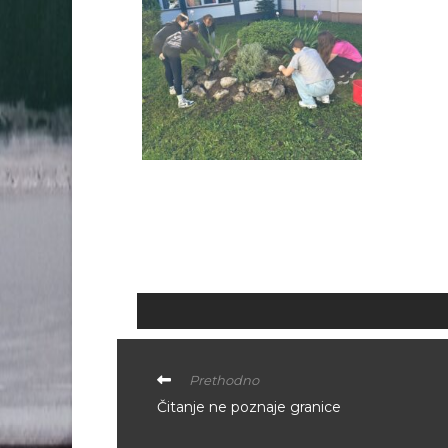
Prethodno
Čitanje ne poznaje granice