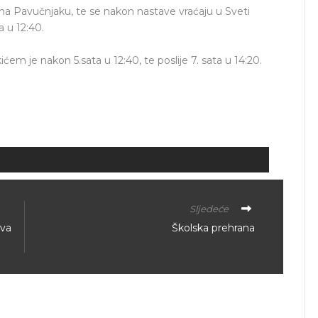
ema Pavučnjaku, te se nakon nastave vraćaju u Sveti
a u 12:40.
m je nakon 5.sata u 12:40, te poslije 7. sata u 14:20.
Sljedeće
ova
Školska prehrana