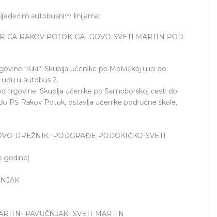
sljedećim autobusnim linijama:
GORICA-RAKOV POTOK-GALGOVO-SVETI MARTIN POD
ovine “Kiki”. Skuplja učenike po Molvičkoj ulici do
ne uđu u autobus 2.
od trgovine. Skuplja učenike po Samoborskoj cesti do
do PŠ Rakov Potok, ostavlja učenike područne škole,
GOVO-DREŽNIK -PODGRAĐE PODOKIĆKO-SVETI
le godine)
ČNJAK
ARTIN- PAVUČNJAK- SVETI MARTIN