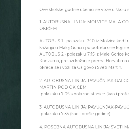
Ove školske godine učenici se voze u školu 
1. AUTOBUSNA LINIJA: MOLVICE-MALA 
OKIĆEM
AUTOBUS 1.- polazak u 7:10 iz Molvica kod trg
križanja u Maloj Gorici i po potrebi one koji 
AUTOBUS 2.- polazak u 7:15 iz Male Gorice k
Konzuma, prelazi križanje prema Horvatima 
okreće se i vozi za Galgovo i Sveti Martin.
2. AUTOBUSNA LINIJA: PAVUČNJAK-GAL
MARTIN POD OKIĆEM
-polazak u 7:05 s polazne stanice (kao i proš
3. AUTOBUSNA LINIJA: PAVUČNJAK-PAVU
-polazak u 7:35 (kao i prošle godine)
4. POSEBNA AUTOBUSNA LINIJA: SVETI M