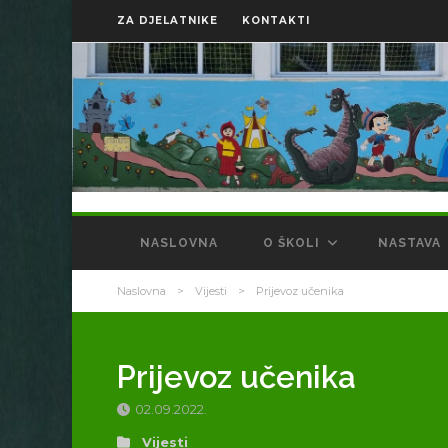
ZA DJELATNIKE
KONTAKTI
NASLOVNA
O ŠKOLI
NASTAVA
Naslovna
>
Vijesti
>
Prijevoz učenika
Prijevoz učenika
02.09.2022.
Vijesti