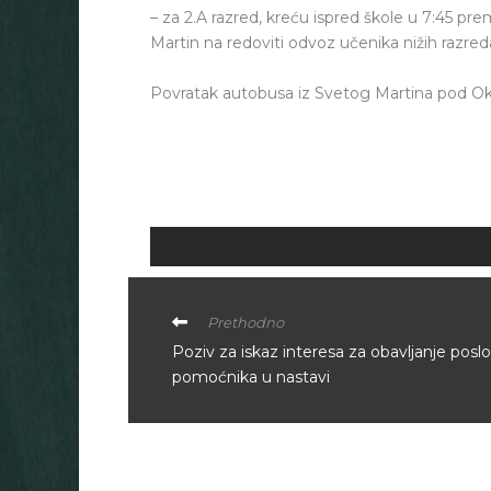
– za 2.A razred, kreću ispred škole u 7:45 pr
Martin na redoviti odvoz učenika nižih razred
Povratak autobusa iz Svetog Martina pod Okiće
Prethodno
Poziv za iskaz interesa za obavljanje posl
pomoćnika u nastavi