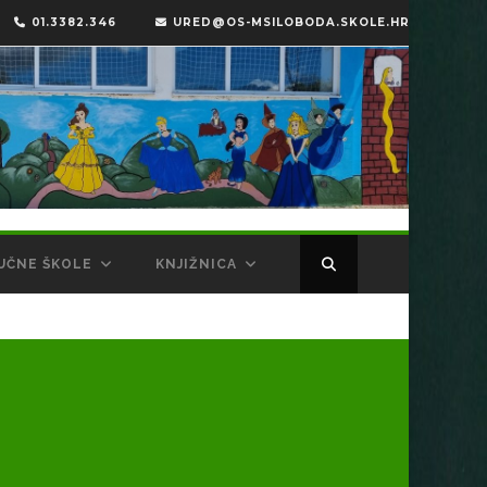
01.3382.346
URED@OS-MSILOBODA.SKOLE.HR
UČNE ŠKOLE
KNJIŽNICA