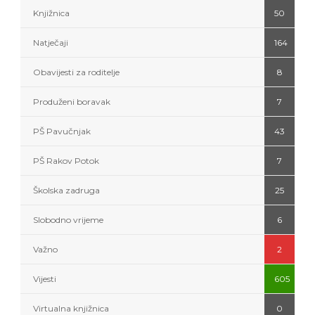
Knjižnica
50
Natječaji
164
Obavijesti za roditelje
8
Produženi boravak
7
PŠ Pavučnjak
43
PŠ Rakov Potok
7
Školska zadruga
25
Slobodno vrijeme
6
Važno
2
Vijesti
605
Virtualna knjižnica
0