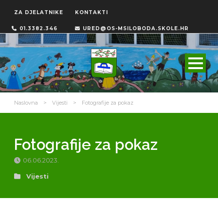
ZA DJELATNIKE
KONTAKTI
01.3382.346
URED@OS-MSILOBODA.SKOLE.HR
Naslovna
>
Vijesti
>
Fotografije za pokaz
Fotografije za pokaz
06.06.2023.
Vijesti