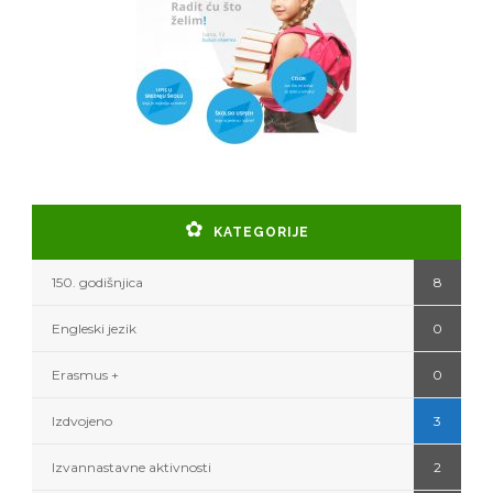
KATEGORIJE
150. godišnjica
8
Engleski jezik
0
Erasmus +
0
Izdvojeno
3
Izvannastavne aktivnosti
2