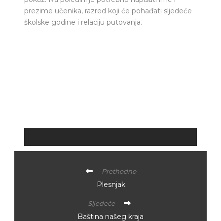
prezime učenika, razred koji će pohađati sljedeće
školske godine i relaciju putovanja.
Prethodno
Plesnjak
Sljedeće
Baština našeg kraja