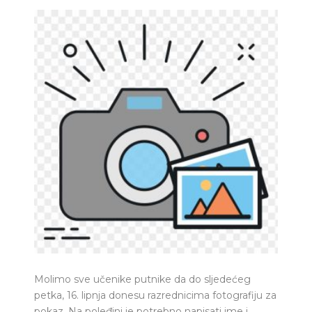
Molimo sve učenike putnike da do sljedećeg
petka, 16. lipnja donesu razrednicima fotografiju za
pokaz. Na poleđini je potrebno napisati ime i