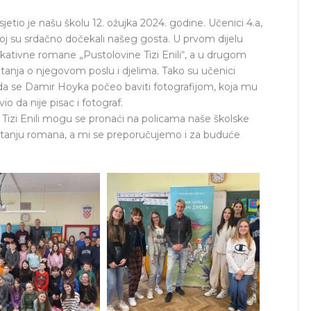
etio je našu školu 12. ožujka 2024. godine. Učenici 4.a,
 kojoj su srdačno dočekali našeg gosta. U prvom dijelu
kativne romane „Pustolovine Tizi Enili“, a u drugom
pitanja o njegovom poslu i djelima. Tako su učenici
, kada se Damir Hoyka počeo baviti fotografijom, koja mu
io da nije pisac i fotograf.
 Tizi Enili mogu se pronaći na policama naše školske
 se čitanju romana, a mi se preporučujemo i za buduće