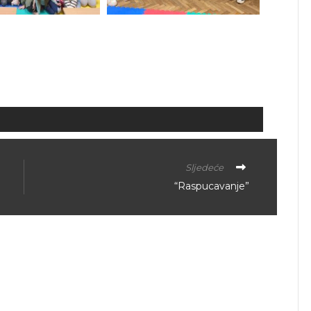
Sljedeće
“Raspucavanje”