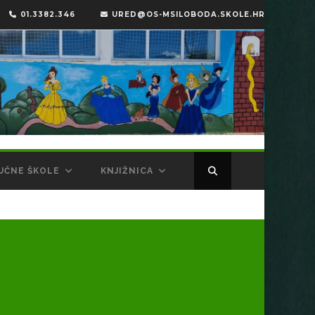
01.3382.346
URED@OS-MSILOBODA.SKOLE.HR
UČNE ŠKOLE
KNJIŽNICA