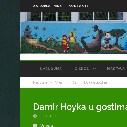
ZA DJELATNIKE
KONTAKTI
NASLOVNA
O ŠKOLI
NASTAVA
Naslovna
>
Vijesti
>
Damir Hoyka u gostima
Damir Hoyka u gostim
13.03.2024.
Vijesti