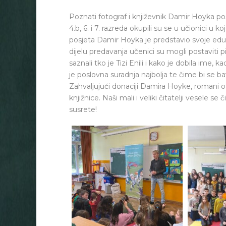
Poznati fotograf i književnik Damir Hoyka posj
4.b, 6. i 7. razreda okupili su se u učionici u
posjeta Damir Hoyka je predstavio svoje edu
dijelu predavanja učenici su mogli postaviti 
saznali tko je Tizi Enili i kako je dobila ime
je poslovna suradnja najbolja te čime bi se bav
Zahvaljujući donaciji Damira Hoyke, romani o
knjižnice. Naši mali i veliki čitatelji vesele
susrete!