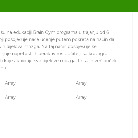
li su na edukaciji Brain Gym programa u trajanju od 6
oji pospješuje naše učenje putem pokreta na način da
 svih dijelova mozga. Na taj način pospješuje se
njuje napetost i hiperaktivnost. Učitelji su kroz igru,
i koje aktiviraju sve dijelove mozga, te su ih već počeli
ima.
Array
Array
Array
Array