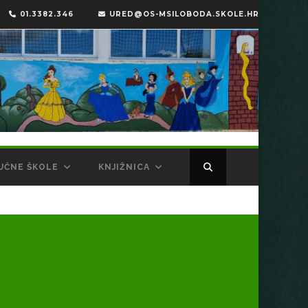
01.3382.346
URED@OS-MSILOBODA.SKOLE.HR
UČNE ŠKOLE
KNJIŽNICA