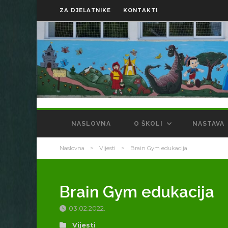
ZA DJELATNIKE
KONTAKTI
NASLOVNA
O ŠKOLI
NASTAVA
Naslovna
>
Vijesti
>
Brain Gym edukacija
Brain Gym edukacija
03.02.2022.
Vijesti