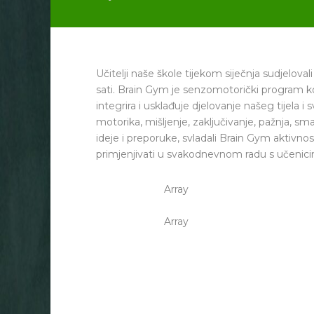
Učitelji naše škole tijekom siječnja sudjelova
sati. Brain Gym je senzomotorički program k
integrira i usklađuje djelovanje našeg tijela i
motorika, mišljenje, zaključivanje, pažnja, sma
ideje i preporuke, svladali Brain Gym aktivnost
primjenjivati u svakodnevnom radu s učenic
Array
Array