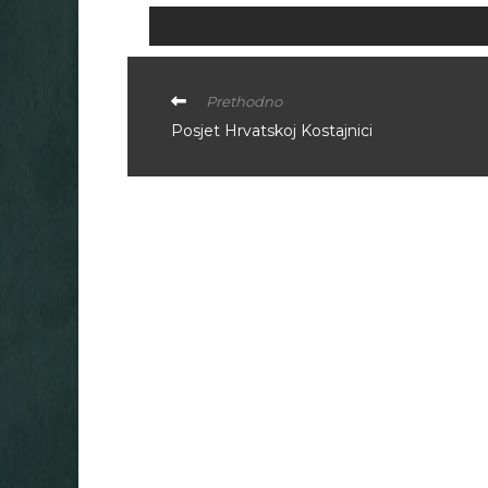
Prethodno
Posjet Hrvatskoj Kostajnici