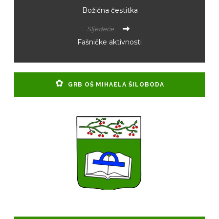
Božićna čestitka
Sljedeće
Fašničke aktivnosti
GRB OŠ MIHAELA ŠILOBODA