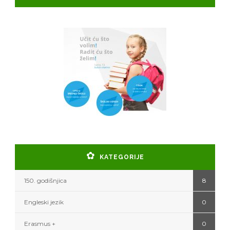
KATEGORIJE
150. godišnjica
8
Engleski jezik
0
Erasmus +
0