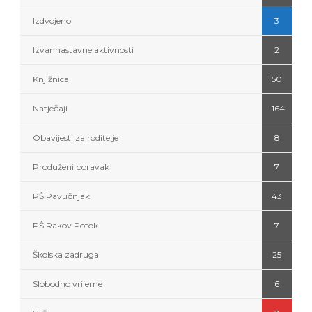
Izdvojeno
3
Izvannastavne aktivnosti
2
Knjižnica
50
Natječaji
164
Obavijesti za roditelje
8
Produženi boravak
7
PŠ Pavučnjak
43
PŠ Rakov Potok
7
Školska zadruga
25
Slobodno vrijeme
6