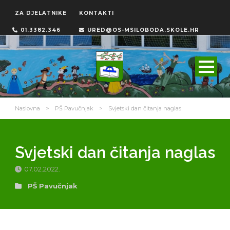
ZA DJELATNIKE
KONTAKTI
01.3382.346
URED@OS-MSILOBODA.SKOLE.HR
Naslovna
>
PŠ Pavučnjak
>
Svjetski dan čitanja naglas
Svjetski dan čitanja naglas
07.02.2022.
PŠ Pavučnjak