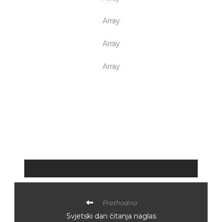
Array
Array
Array
Prethodno
Svjetski dan čitanja naglas