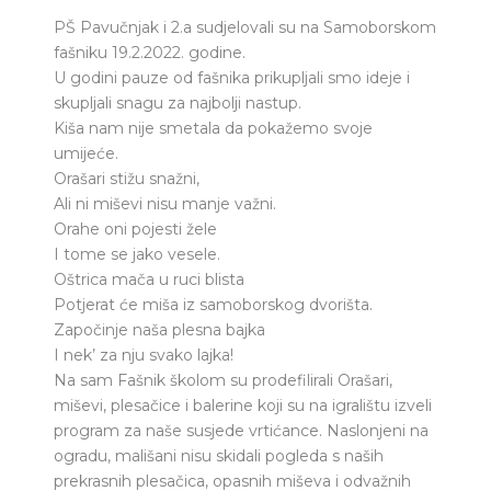
PŠ Pavučnjak i 2.a sudjelovali su na Samoborskom
fašniku 19.2.2022. godine.
U godini pauze od fašnika prikupljali smo ideje i
skupljali snagu za najbolji nastup.
Kiša nam nije smetala da pokažemo svoje
umijeće.
Orašari stižu snažni,
Ali ni miševi nisu manje važni.
Orahe oni pojesti žele
I tome se jako vesele.
Oštrica mača u ruci blista
Potjerat će miša iz samoborskog dvorišta.
Započinje naša plesna bajka
I nek’ za nju svako lajka!
Na sam Fašnik školom su prodefilirali Orašari,
miševi, plesačice i balerine koji su na igralištu izveli
program za naše susjede vrtićance. Naslonjeni na
ogradu, mališani nisu skidali pogleda s naših
prekrasnih plesačica, opasnih miševa i odvažnih