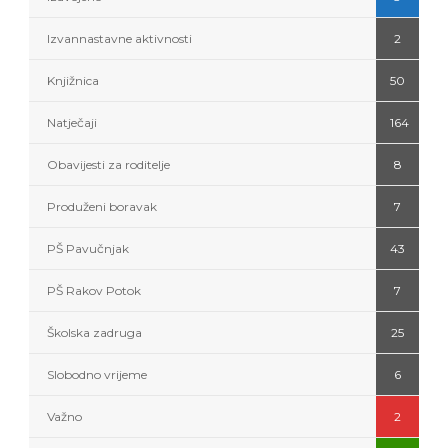
Izvannastavne aktivnosti
2
Knjižnica
50
Natječaji
164
Obavijesti za roditelje
8
Produženi boravak
7
PŠ Pavučnjak
43
PŠ Rakov Potok
7
Školska zadruga
25
Slobodno vrijeme
6
Važno
2