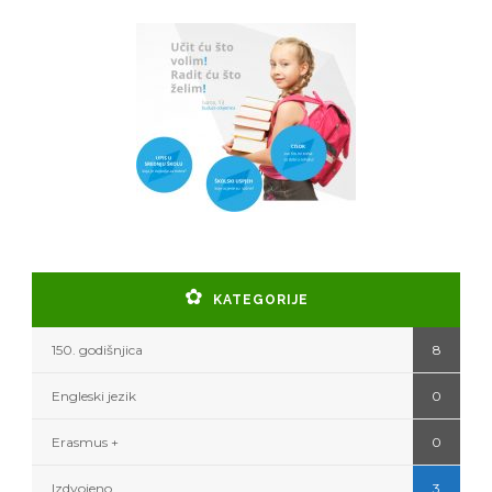
KATEGORIJE
150. godišnjica
8
Engleski jezik
0
Erasmus +
0
Izdvojeno
3