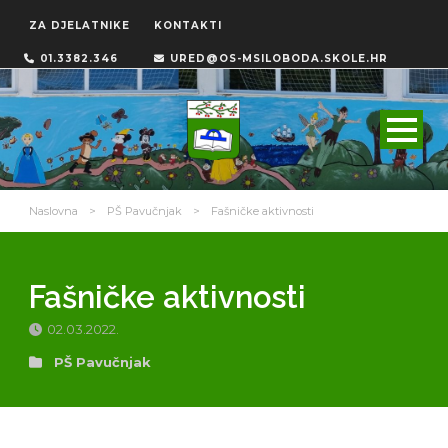
ZA DJELATNIKE
KONTAKTI
01.3382.346
URED@OS-MSILOBODA.SKOLE.HR
Naslovna
>
PŠ Pavučnjak
>
Fašničke aktivnosti
Fašničke aktivnosti
02.03.2022.
PŠ Pavučnjak