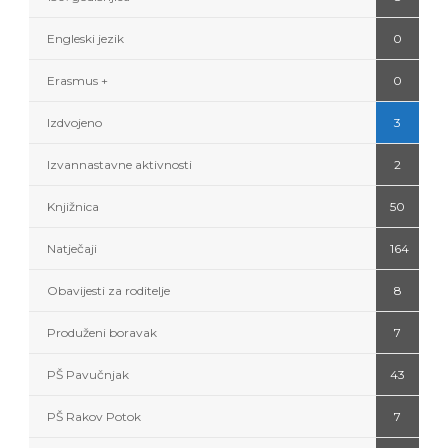
Engleski jezik
0
Erasmus +
0
Izdvojeno
3
Izvannastavne aktivnosti
2
Knjižnica
50
Natječaji
164
Obavijesti za roditelje
8
Produženi boravak
7
PŠ Pavučnjak
43
PŠ Rakov Potok
7