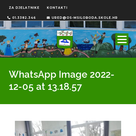
ZA DJELATNIKE
KONTAKTI
01.3382.346
URED@OS-MSILOBODA.SKOLE.HR
WhatsApp Image 2022-
12-05 at 13.18.57