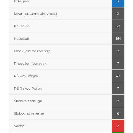
Izdvojeno
3
Izvannastavne aktivnosti
2
Knjižnica
50
Natječaji
164
Obavijesti za roditelje
8
Produženi boravak
7
PŠ Pavučnjak
43
PŠ Rakov Potok
7
Školska zadruga
25
Slobodno vrijeme
6
Važno
2