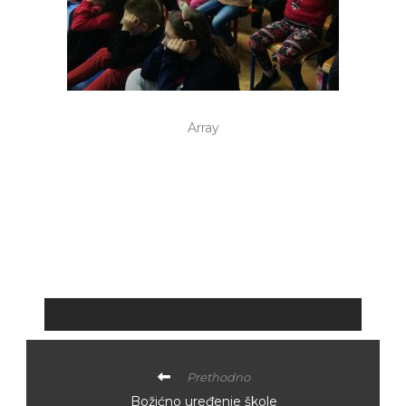
Array
Prethodno
Božićno uređenje škole