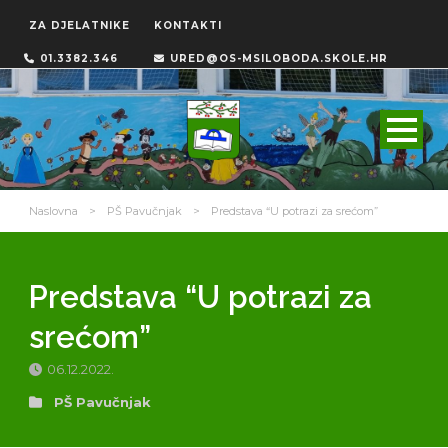
ZA DJELATNIKE
KONTAKTI
01.3382.346
URED@OS-MSILOBODA.SKOLE.HR
Naslovna
>
PŠ Pavučnjak
>
Predstava “U potrazi za srećom”
Predstava “U potrazi za
srećom”
06.12.2022.
PŠ Pavučnjak