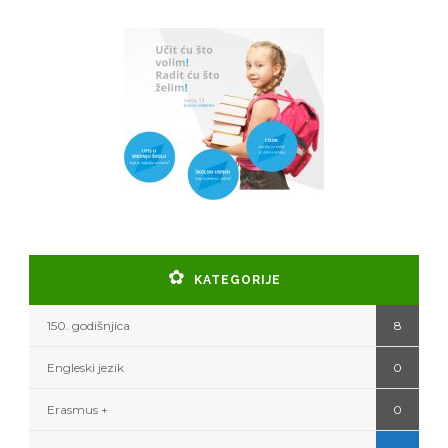
KATEGORIJE
150. godišnjica
8
Engleski jezik
0
Erasmus +
0