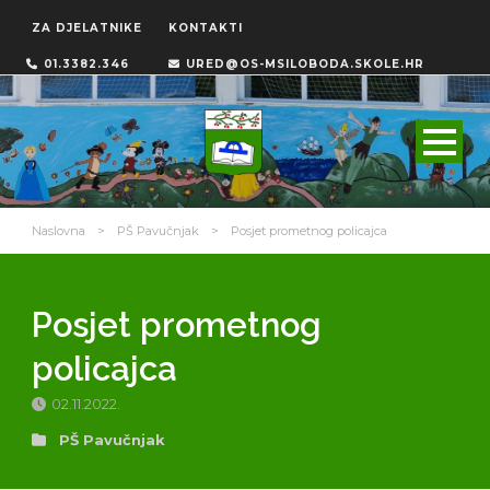
ZA DJELATNIKE
KONTAKTI
01.3382.346
URED@OS-MSILOBODA.SKOLE.HR
Naslovna
>
PŠ Pavučnjak
>
Posjet prometnog policajca
Posjet prometnog
policajca
02.11.2022.
PŠ Pavučnjak