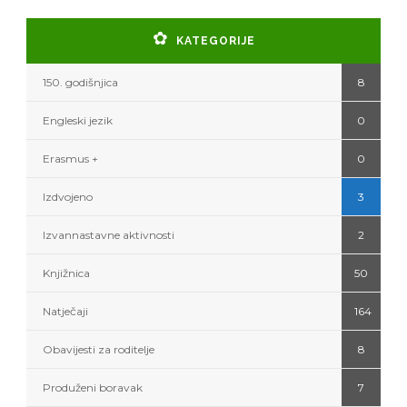
KATEGORIJE
150. godišnjica
8
Engleski jezik
0
Erasmus +
0
Izdvojeno
3
Izvannastavne aktivnosti
2
Knjižnica
50
Natječaji
164
Obavijesti za roditelje
8
Produženi boravak
7