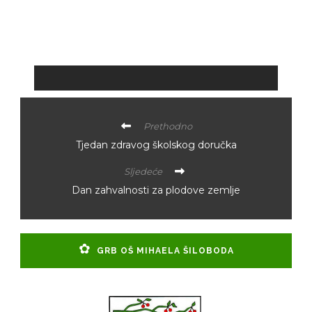
Prethodno
Tjedan zdravog školskog doručka
Sljedeće
Dan zahvalnosti za plodove zemlje
GRB OŠ MIHAELA ŠILOBODA