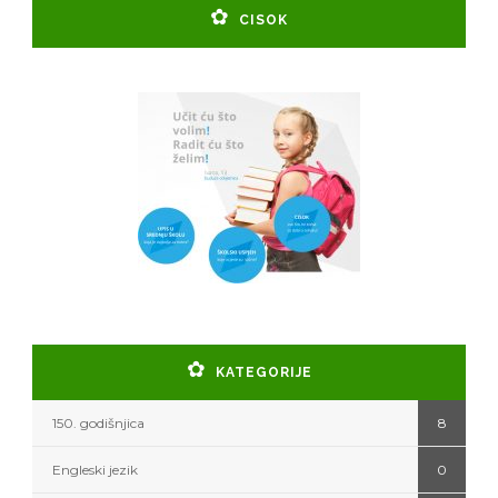
CISOK
KATEGORIJE
150. godišnjica
8
Engleski jezik
0