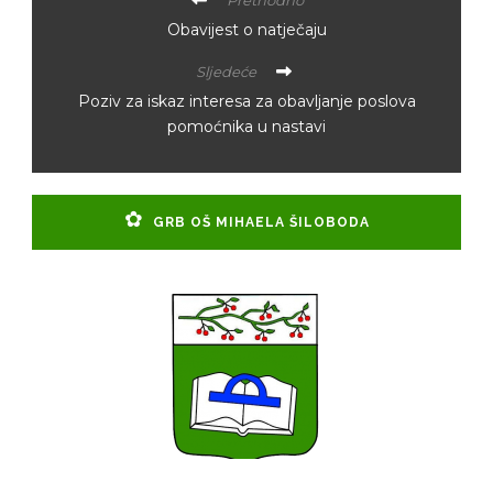
Prethodno
Obavijest o natječaju
Sljedeće
Poziv za iskaz interesa za obavljanje poslova
pomoćnika u nastavi
GRB OŠ MIHAELA ŠILOBODA