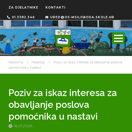
ZA DJELATNIKE
KONTAKTI
01.3382.346
URED@OS-MSILOBODA.SKOLE.HR
Naslovna
>
Natječaji
>
Poziv za iskaz interesa za obavljanje poslova
pomoćnika u nastavi
Poziv za iskaz interesa za
obavljanje poslova
pomoćnika u nastavi
16.01.2026.