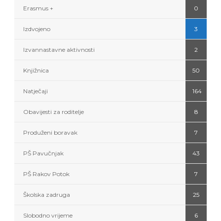
Erasmus +
0
Izdvojeno
3
Izvannastavne aktivnosti
2
Knjižnica
50
Natječaji
164
Obavijesti za roditelje
8
Produženi boravak
7
PŠ Pavučnjak
43
PŠ Rakov Potok
7
Školska zadruga
25
Slobodno vrijeme
6