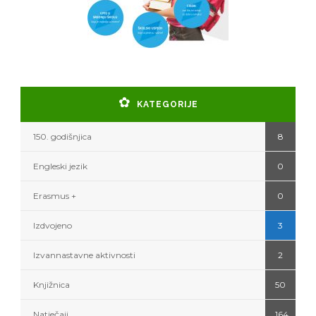
KATEGORIJE
150. godišnjica
8
Engleski jezik
0
Erasmus +
0
Izdvojeno
3
Izvannastavne aktivnosti
2
Knjižnica
50
Natječaji
164