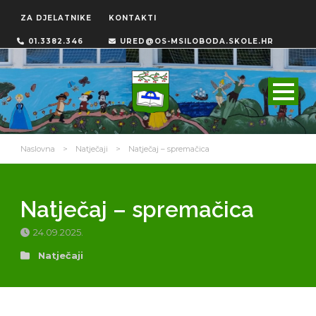
ZA DJELATNIKE
KONTAKTI
01.3382.346
URED@OS-MSILOBODA.SKOLE.HR
Naslovna
>
Natječaji
>
Natječaj – spremačica
Natječaj – spremačica
24.09.2025.
Natječaji