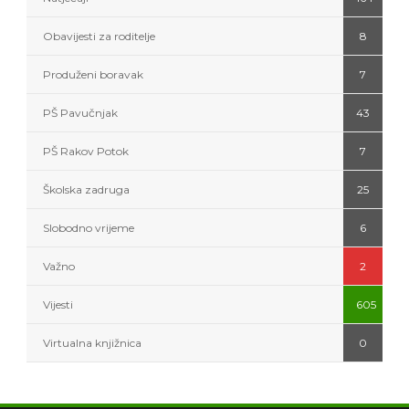
Obavijesti za roditelje
8
Produženi boravak
7
PŠ Pavučnjak
43
PŠ Rakov Potok
7
Školska zadruga
25
Slobodno vrijeme
6
Važno
2
Vijesti
605
Virtualna knjižnica
0