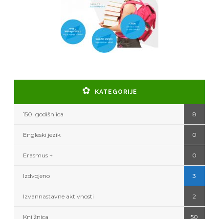
KATEGORIJE
150. godišnjica
8
Engleski jezik
0
Erasmus +
0
Izdvojeno
3
Izvannastavne aktivnosti
2
Knjižnica
50