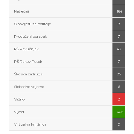
Natječaji
164
Obavijesti za roditelje
8
Produženi boravak
7
PŠ Pavučnjak
43
PŠ Rakov Potok
7
Školska zadruga
25
Slobodno vrijeme
6
Važno
2
Vijesti
605
Virtualna knjižnica
0