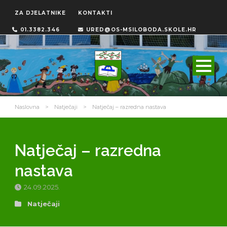
ZA DJELATNIKE
KONTAKTI
01.3382.346
URED@OS-MSILOBODA.SKOLE.HR
Naslovna
>
Natječaji
>
Natječaj – razredna nastava
Natječaj – razredna
nastava
24.09.2025.
Natječaji