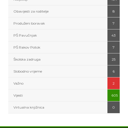
Obavijesti za roditelje
8
Produženi boravak
7
PŠ Pavučnjak
43
PŠ Rakov Potok
7
Školska zadruga
25
Slobodno vrijeme
6
Važno
2
Vijesti
605
Virtualna knjižnica
0