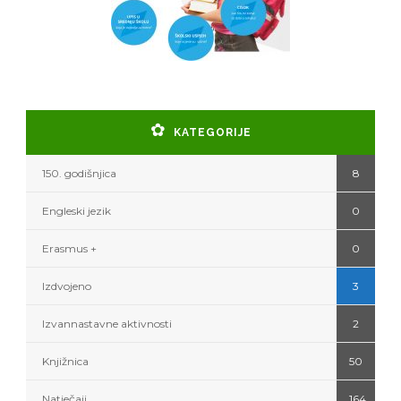
KATEGORIJE
150. godišnjica
8
Engleski jezik
0
Erasmus +
0
Izdvojeno
3
Izvannastavne aktivnosti
2
Knjižnica
50
Natječaji
164