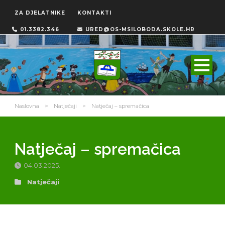
ZA DJELATNIKE
KONTAKTI
01.3382.346
URED@OS-MSILOBODA.SKOLE.HR
Naslovna
>
Natječaji
>
Natječaj – spremačica
Natječaj – spremačica
04.03.2025.
Natječaji