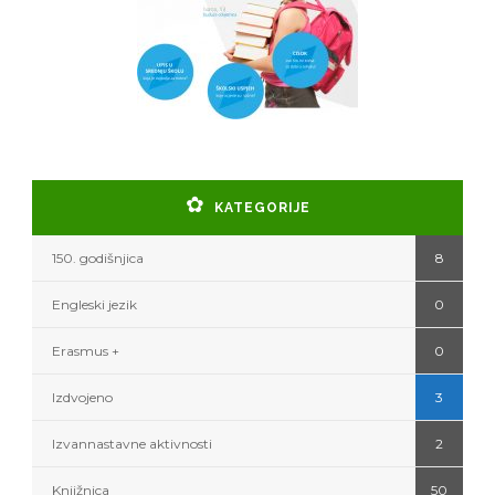
KATEGORIJE
150. godišnjica
8
Engleski jezik
0
Erasmus +
0
Izdvojeno
3
Izvannastavne aktivnosti
2
Knjižnica
50