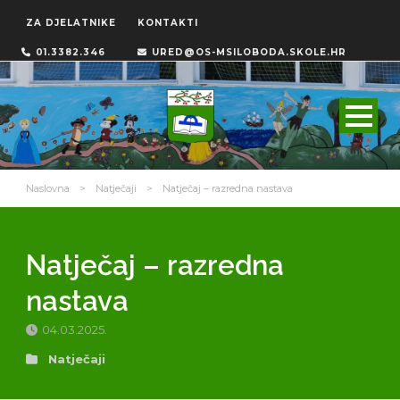
ZA DJELATNIKE
KONTAKTI
01.3382.346
URED@OS-MSILOBODA.SKOLE.HR
Naslovna
>
Natječaji
>
Natječaj – razredna nastava
Natječaj – razredna
nastava
04.03.2025.
Natječaji