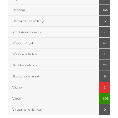
Natječaji
164
Obavijesti za roditelje
8
Produženi boravak
7
PŠ Pavučnjak
43
PŠ Rakov Potok
7
Školska zadruga
25
Slobodno vrijeme
6
Važno
2
Vijesti
605
Virtualna knjižnica
0