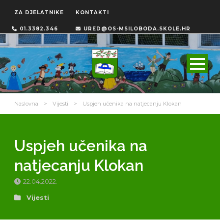
ZA DJELATNIKE
KONTAKTI
01.3382.346
URED@OS-MSILOBODA.SKOLE.HR
Naslovna
>
Vijesti
>
Uspjeh učenika na natjecanju Klokan
Uspjeh učenika na
natjecanju Klokan
22.04.2022.
Vijesti