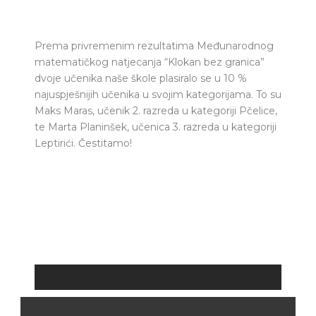
Prema privremenim rezultatima Međunarodnog
matematičkog natjecanja “Klokan bez granica”
dvoje učenika naše škole plasiralo se u 10 %
najuspješnijih učenika u svojim kategorijama. To su
Maks Maras, učenik 2. razreda u kategoriji Pčelice,
te Marta Planinšek, učenica 3. razreda u kategoriji
Leptirići. Čestitamo!