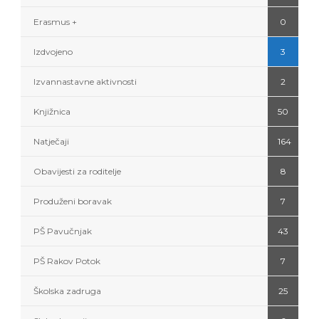
Erasmus +
0
Izdvojeno
3
Izvannastavne aktivnosti
2
Knjižnica
50
Natječaji
164
Obavijesti za roditelje
8
Produženi boravak
7
PŠ Pavučnjak
43
PŠ Rakov Potok
7
Školska zadruga
25