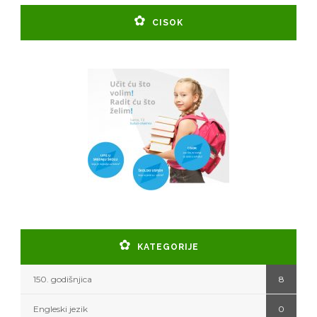
CISOK
KATEGORIJE
150. godišnjica
8
Engleski jezik
0