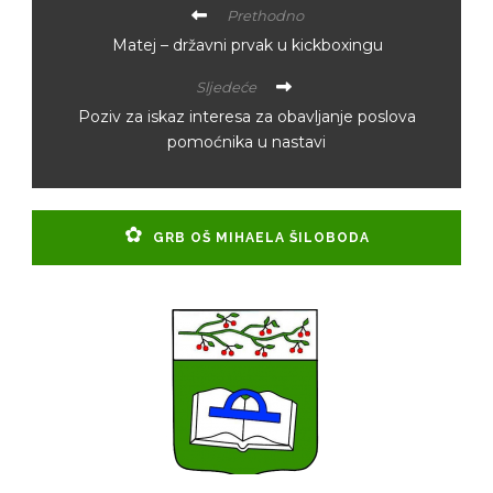
Prethodno
Matej – državni prvak u kickboxingu
Sljedeće
Poziv za iskaz interesa za obavljanje poslova
pomoćnika u nastavi
GRB OŠ MIHAELA ŠILOBODA