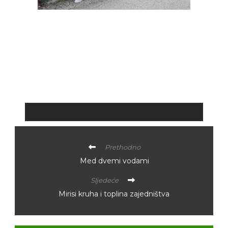
Prethodno
Med dvemi vodami
Sljedeće
Mirisi kruha i toplina zajedništva