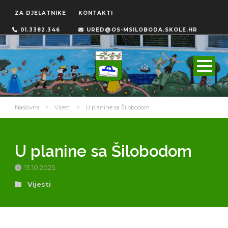
ZA DJELATNIKE
KONTAKTI
01.3382.346
URED@OS-MSILOBODA.SKOLE.HR
Naslovna
>
Vijesti
>
U planine sa Šilobodom
U planine sa Šilobodom
13.10.2025.
Vijesti