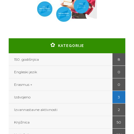
KATEGORIJE
150. godišnjica
8
Engleski jezik
0
Erasmus +
0
Izdvojeno
3
Izvannastavne aktivnosti
2
Knjižnica
50