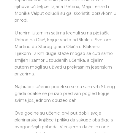
njihove učiteljice Tajana Petrina, Maja Lenard i
Monika Valput odlučili su ga iskoristiti boravkom u
prirodi.
U ranim jutarnjim satima krenuli su na pješački
Pohod na Okić, koji je vodio od škole u Svetom
Martinu do Starog grada Okića u Klakama.
Tijekom 12 km duge staze mogao se čuti samo
smijeh i žamor uzbuđenih učenika, a cijelim
putem mogli su uživati u prekrasnim jesenskim
prizorima.
Najhrabriji učenici popeli su se na sam vrh Starog
grada odakle se pružao predivan pogled koji je
svima još jednom oduzeo dah.
Ove godine su učenici prvi put dobili svoje
planinarske knjižice i priliku da sakupe oba žiga s
ovogodišnjih pohoda. Vjerujemo da će im one