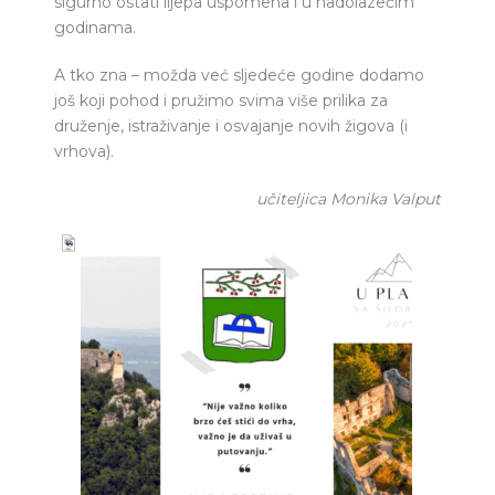
sigurno ostati lijepa uspomena i u nadolazećim
godinama.
A tko zna – možda već sljedeće godine dodamo
još koji pohod i pružimo svima više prilika za
druženje, istraživanje i osvajanje novih žigova (i
vrhova).
učiteljica Monika Valput