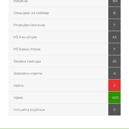
Natječaji
164
Obavijesti za roditelje
8
Produženi boravak
7
PŠ Pavučnjak
43
PŠ Rakov Potok
7
Školska zadruga
25
Slobodno vrijeme
6
Važno
2
Vijesti
605
Virtualna knjižnica
0