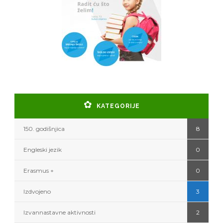
KATEGORIJE
150. godišnjica
8
Engleski jezik
0
Erasmus +
0
Izdvojeno
3
Izvannastavne aktivnosti
2