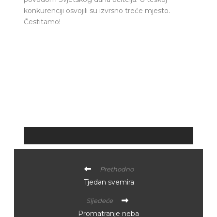
konkurenciji osvojili su izvrsno treće mjesto.
Čestitamo!
Prethodno
Tjedan svemira
Sljedeće
Promatranje neba