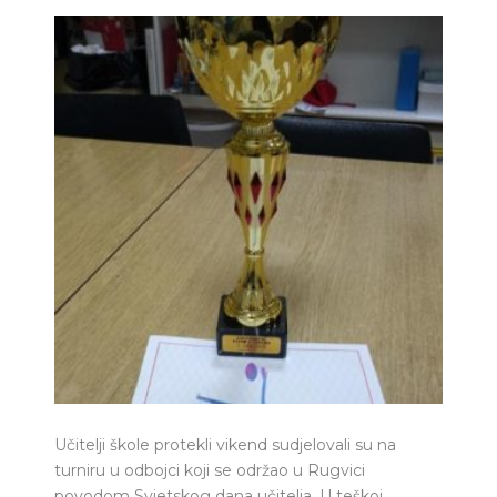
Učitelji škole protekli vikend sudjelovali su na
turniru u odbojci koji se održao u Rugvici
povodom Svjetskog dana učitelja. U teškoj