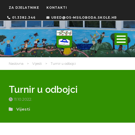
ZA DJELATNIKE
KONTAKTI
01.3382.346
URED@OS-MSILOBODA.SKOLE.HR
Naslovna
>
Vijesti
>
Turnir u odbojci
Turnir u odbojci
11.10.2022.
Vijesti