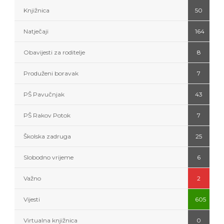
Knjižnica
50
Natječaji
164
Obavijesti za roditelje
8
Produženi boravak
7
PŠ Pavučnjak
43
PŠ Rakov Potok
7
Školska zadruga
25
Slobodno vrijeme
6
Važno
2
Vijesti
605
Virtualna knjižnica
0