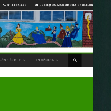
01.3382.346
URED@OS-MSILOBODA.SKOLE.HR
UČNE ŠKOLE
KNJIŽNICA