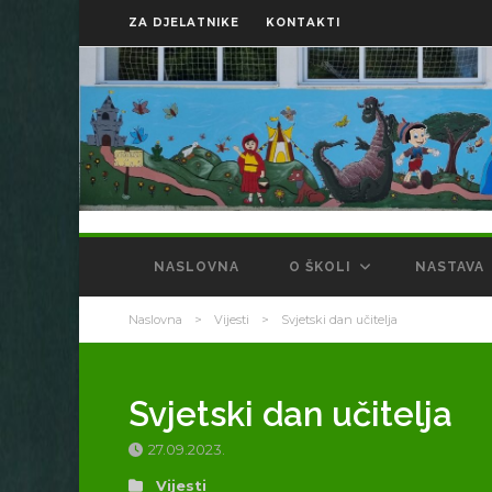
ZA DJELATNIKE
KONTAKTI
NASLOVNA
O ŠKOLI
NASTAVA
Naslovna
>
Vijesti
>
Svjetski dan učitelja
Svjetski dan učitelja
27.09.2023.
Vijesti