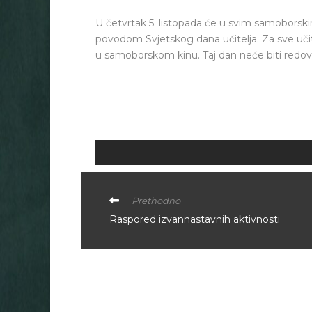
U četvrtak 5. listopada će u svim samoborsk
povodom Svjetskog dana učitelja. Za sve uči
u samoborskom kinu. Taj dan neće biti redov
Prethodno
Raspored izvannastavnih aktivnosti