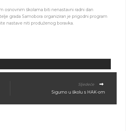
im osnovnim školama biti nenastavni radni dan
telje grada Samobora organiziran je prigodni program
ite nastave niti produženog boravka.
Sljedeće
Sigurno u školu s HAK-om