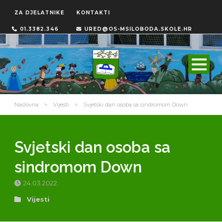
ZA DJELATNIKE
KONTAKTI
01.3382.346
URED@OS-MSILOBODA.SKOLE.HR
Naslovna
>
Vijesti
>
Svjetski dan osoba sa sindromom Down
Svjetski dan osoba sa
sindromom Down
24.03.2022.
Vijesti