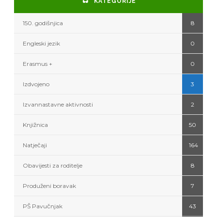
KATEGORIJE
150. godišnjica
8
Engleski jezik
0
Erasmus +
0
Izdvojeno
3
Izvannastavne aktivnosti
2
Knjižnica
50
Natječaji
164
Obavijesti za roditelje
8
Produženi boravak
7
PŠ Pavučnjak
43