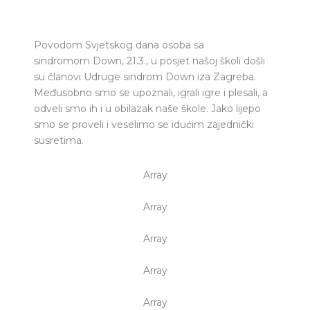
Povodom Svjetskog dana osoba sa
sindromom Down, 21.3., u posjet našoj školi došli
su članovi Udruge sindrom Down iza Zagreba.
Međusobno smo se upoznali, igrali igre i plesali, a
odveli smo ih i u obilazak naše škole. Jako lijepo
smo se proveli i veselimo se idućim zajednički
susretima.
Array
Array
Array
Array
Array