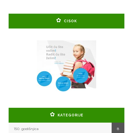
CISOK
KATEGORIJE
150. godišnjica
8