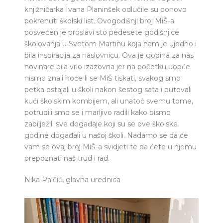
knjižničarka Ivana Planinšek odlučile su ponovo
pokrenuti školski list. Ovogodišnji broj MiŠ-a
posvećen je proslavi sto pedesete godišnjice
školovanja u Svetom Martinu koja nam je ujedno i
bila inspiracija za naslovnicu. Ova je godina za nas
novinare bila vrlo izazovna jer na početku uopće
nismo znali hoće li se MiŠ tiskati, svakog smo
petka ostajali u školi nakon šestog sata i putovali
kući školskim kombijem, ali unatoč svemu tome,
potrudili smo se i marljivo radili kako bismo
zabilježili sve događaje koji su se ove školske
godine događali u našoj školi. Nadamo se da će
vam se ovaj broj MiŠ-a svidjeti te da ćete u njemu
prepoznati naš trud i rad.
Nika Palčić, glavna urednica