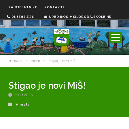
ZA DJELATNIKE
KONTAKTI
01.3382.346
URED@OS-MSILOBODA.SKOLE.HR
Naslovna
>
Vijesti
>
Stigao je novi MiŠ!
Stigao je novi MiŠ!
18.09.2023.
Vijesti