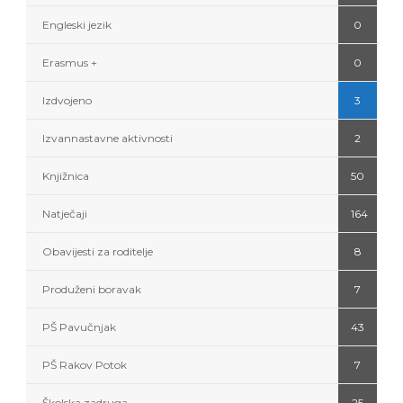
Engleski jezik
0
Erasmus +
0
Izdvojeno
3
Izvannastavne aktivnosti
2
Knjižnica
50
Natječaji
164
Obavijesti za roditelje
8
Produženi boravak
7
PŠ Pavučnjak
43
PŠ Rakov Potok
7
Školska zadruga
25