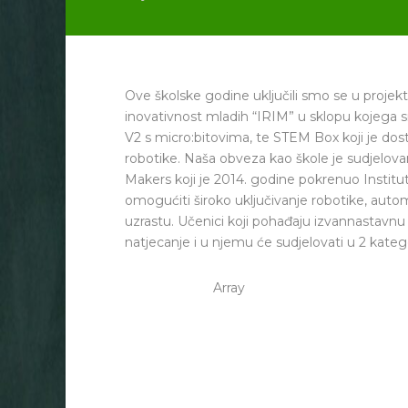
Ove školske godine uključili smo se u projekt 
inovativnost mladih “IRIM” u sklopu kojega 
V2 s micro:bitovima, te STEM Box koji je dos
robotike. Naša obveza kao škole je sudjelovan
Makers koji je 2014. godine pokrenuo Institut 
omogućiti široko uključivanje robotike, aut
uzrastu. Učenici koji pohađaju izvannastavnu
natjecanje i u njemu će sudjelovati u 2 kategorije
Array