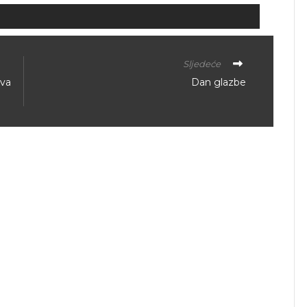
Sljedeće
ova
Dan glazbe