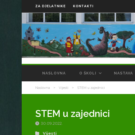
ZA DJELATNIKE
KONTAKTI
NASLOVNA
O ŠKOLI
NASTAVA
Naslovna
>
Vijesti
>
STEM u zajednici
STEM u zajednici
30.09.2022.
Vijesti