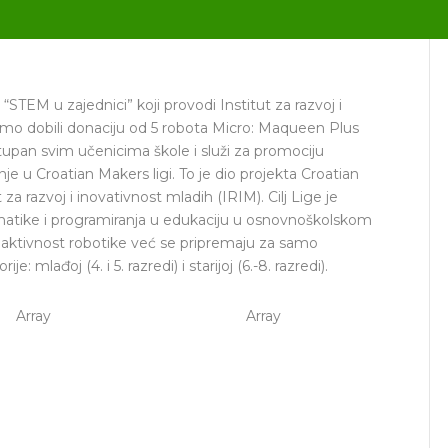
“STEM u zajednici” koji provodi Institut za razvoj i
smo dobili donaciju od 5 robota Micro: Maqueen Plus
tupan svim učenicima škole i služi za promociju
je u Croatian Makers ligi. To je dio projekta Croatian
za razvoj i inovativnost mladih (IRIM). Cilj Lige je
omatike i programiranja u edukaciju u osnovnoškolskom
 aktivnost robotike već se pripremaju za samo
: mlađoj (4. i 5. razredi) i starijoj (6.-8. razredi).
Array
Array