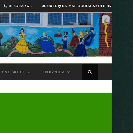
01.3382.346
URED@OS-MSILOBODA.SKOLE.HR
UČNE ŠKOLE
KNJIŽNICA