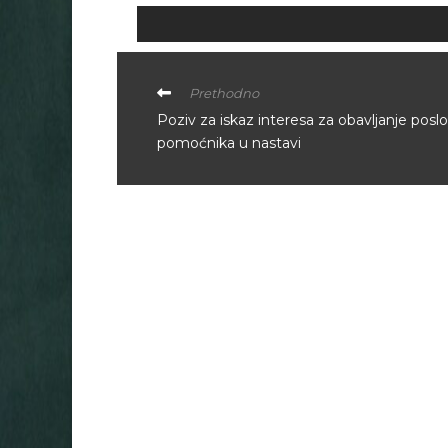
Prethodno
Poziv za iskaz interesa za obavljanje posl
pomoćnika u nastavi