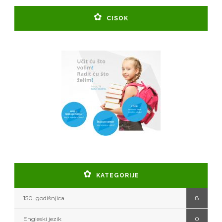
CISOK
KATEGORIJE
150. godišnjica
8
Engleski jezik
0