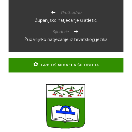
Prethodno
Županijsko natjecanje u atletici
Sljedeće
Županijsko natjecanje iz hrvatskog jezika
GRB OŠ MIHAELA ŠILOBODA