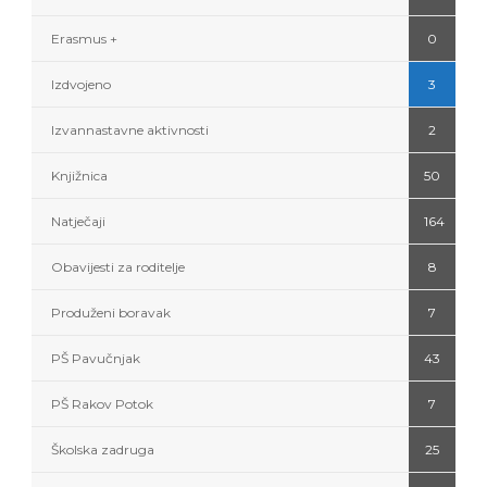
Erasmus +
0
Izdvojeno
3
Izvannastavne aktivnosti
2
Knjižnica
50
Natječaji
164
Obavijesti za roditelje
8
Produženi boravak
7
PŠ Pavučnjak
43
PŠ Rakov Potok
7
Školska zadruga
25