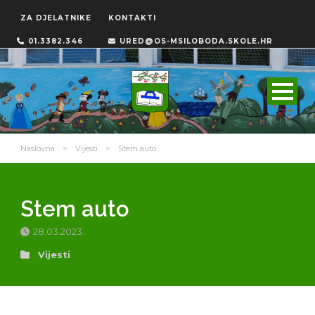
ZA DJELATNIKE
KONTAKTI
01.3382.346
URED@OS-MSILOBODA.SKOLE.HR
Naslovna
>
Vijesti
>
Stem auto
Stem auto
28.03.2023.
Vijesti