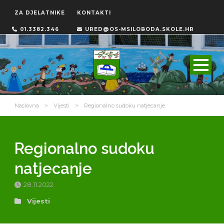
ZA DJELATNIKE
KONTAKTI
01.3382.346
URED@OS-MSILOBODA.SKOLE.HR
Naslovna
>
Vijesti
>
Regionalno sudoku natjecanje
Regionalno sudoku
natjecanje
28.11.2022.
Vijesti