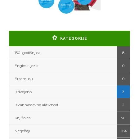
KATEGORIJE
150. godišnjica
8
Engleski jezik
0
Erasmus +
0
Izdvojeno
3
Izvannastavne aktivnosti
2
Knjižnica
50
Natječaji
164