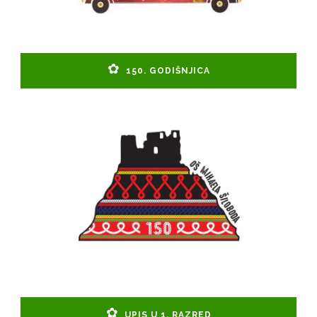
150. GODIŠNJICA
UPIS U 1. RAZRED