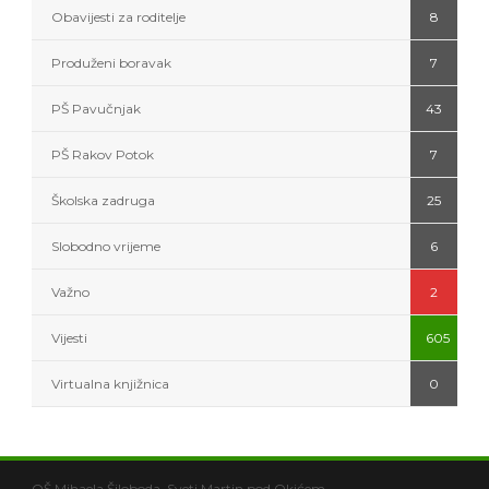
Obavijesti za roditelje
8
Produženi boravak
7
PŠ Pavučnjak
43
PŠ Rakov Potok
7
Školska zadruga
25
Slobodno vrijeme
6
Važno
2
Vijesti
605
Virtualna knjižnica
0
OŠ Mihaela Šiloboda, Sveti Martin pod Okićem