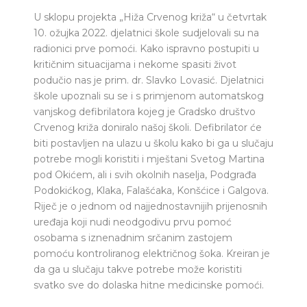
U sklopu projekta „Hiža Crvenog križa“ u četvrtak
10. ožujka 2022. djelatnici škole sudjelovali su na
radionici prve pomoći. Kako ispravno postupiti u
kritičnim situacijama i nekome spasiti život
podučio nas je prim. dr. Slavko Lovasić. Djelatnici
škole upoznali su se i s primjenom automatskog
vanjskog defibrilatora kojeg je Gradsko društvo
Crvenog križa doniralo našoj školi. Defibrilator će
biti postavljen na ulazu u školu kako bi ga u slučaju
potrebe mogli koristiti i mještani Svetog Martina
pod Okićem, ali i svih okolnih naselja, Podgrađa
Podokićkog, Klaka, Falašćaka, Konšćice i Galgova.
Riječ je o jednom od najjednostavnijih prijenosnih
uređaja koji nudi neodgodivu prvu pomoć
osobama s iznenadnim srčanim zastojem
pomoću kontroliranog električnog šoka. Kreiran je
da ga u slučaju takve potrebe može koristiti
svatko sve do dolaska hitne medicinske pomoći.