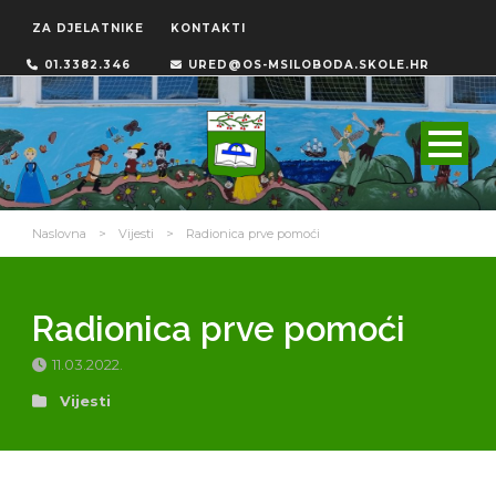
ZA DJELATNIKE
KONTAKTI
01.3382.346
URED@OS-MSILOBODA.SKOLE.HR
Naslovna
>
Vijesti
>
Radionica prve pomoći
Radionica prve pomoći
11.03.2022.
Vijesti