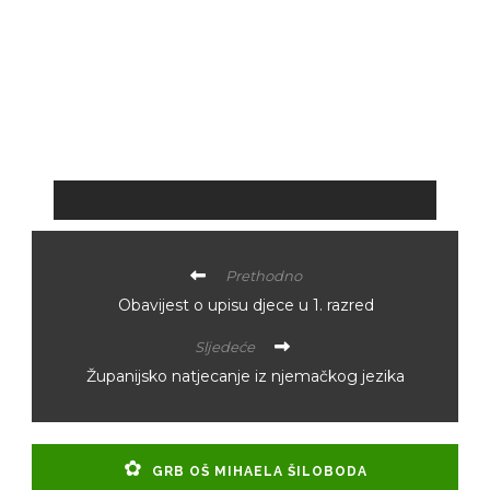
Prethodno
Obavijest o upisu djece u 1. razred
Sljedeće
Županijsko natjecanje iz njemačkog jezika
GRB OŠ MIHAELA ŠILOBODA