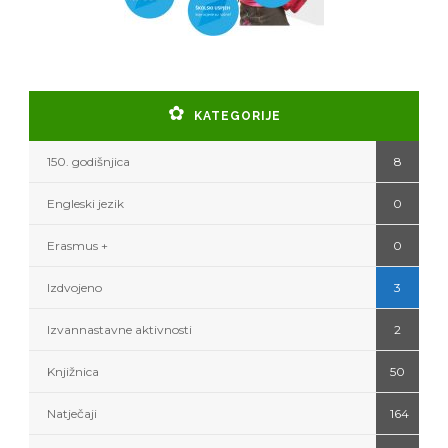
KATEGORIJE
150. godišnjica
8
Engleski jezik
0
Erasmus +
0
Izdvojeno
3
Izvannastavne aktivnosti
2
Knjižnica
50
Natječaji
164