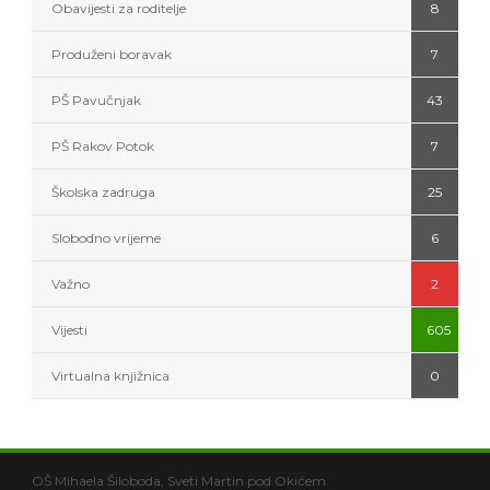
Obavijesti za roditelje
8
Produženi boravak
7
PŠ Pavučnjak
43
PŠ Rakov Potok
7
Školska zadruga
25
Slobodno vrijeme
6
Važno
2
Vijesti
605
Virtualna knjižnica
0
OŠ Mihaela Šiloboda, Sveti Martin pod Okićem