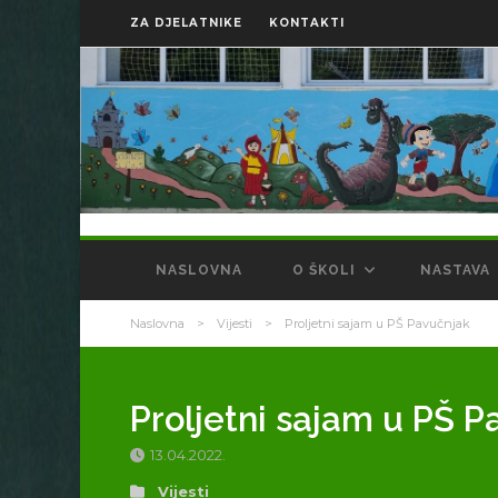
ZA DJELATNIKE
KONTAKTI
NASLOVNA
O ŠKOLI
NASTAVA
Naslovna
>
Vijesti
>
Proljetni sajam u PŠ Pavučnjak
Proljetni sajam u PŠ P
13.04.2022.
Vijesti