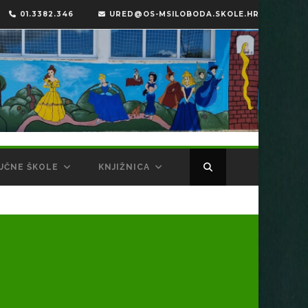
01.3382.346
URED@OS-MSILOBODA.SKOLE.HR
UČNE ŠKOLE
KNJIŽNICA