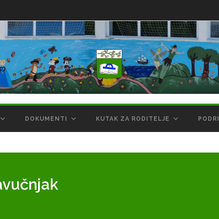
DOKUMENTI
KUTAK ZA RODITELJE
PODR
avučnjak