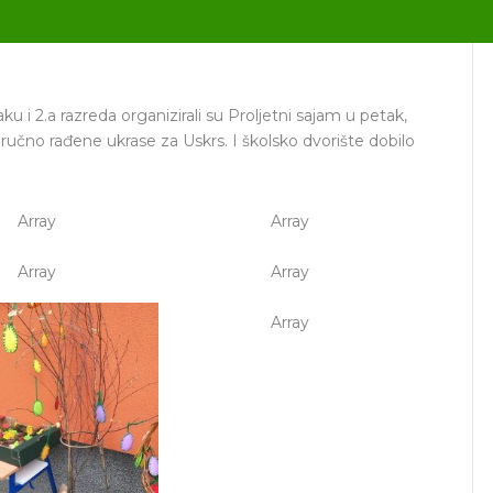
u i 2.a razreda organizirali su Proljetni sajam u petak,
u ručno rađene ukrase za Uskrs. I školsko dvorište dobilo
Array
Array
Array
Array
Array