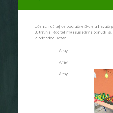
Učenici i učiteljice područne škole u Pavučnjak
8. travnja. Roditeljima i susjedima ponudili s
je prigodne ukrase.
Array
Array
Array