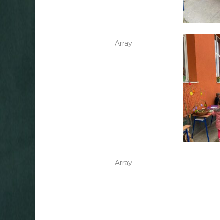
Array
Array