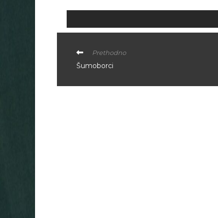
Prethodno
Šumoborci