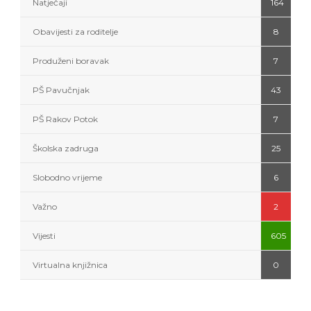
Natječaji
164
Obavijesti za roditelje
8
Produženi boravak
7
PŠ Pavučnjak
43
PŠ Rakov Potok
7
Školska zadruga
25
Slobodno vrijeme
6
Važno
2
Vijesti
605
Virtualna knjižnica
0