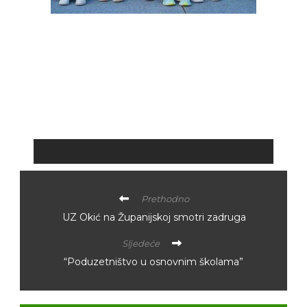
Prethodno
UZ Okić na Županijskoj smotri zadruga
Sljedeće
“Poduzetništvo u osnovnim školama”