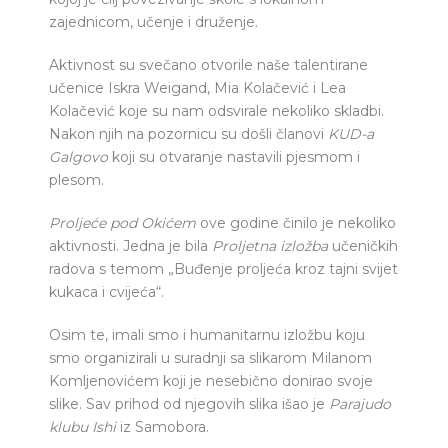
zajednicom, učenje i druženje.
Aktivnost su svečano otvorile naše talentirane
učenice Iskra Weigand, Mia Kolačević i Lea
Kolačević koje su nam odsvirale nekoliko skladbi.
Nakon njih na pozornicu su došli članovi
KUD-a
Galgovo
koji su otvaranje nastavili pjesmom i
plesom.
Proljeće pod Okićem
ove godine činilo je nekoliko
aktivnosti. Jedna je bila
Proljetna izložba
učeničkih
radova s temom „Buđenje proljeća kroz tajni svijet
kukaca i cvijeća“.
Osim te, imali smo i humanitarnu izložbu koju
smo organizirali u suradnji sa slikarom Milanom
Komljenovićem koji je nesebično donirao svoje
slike. Sav prihod od njegovih slika išao je
Parajudo
klubu Ishi
iz Samobora.