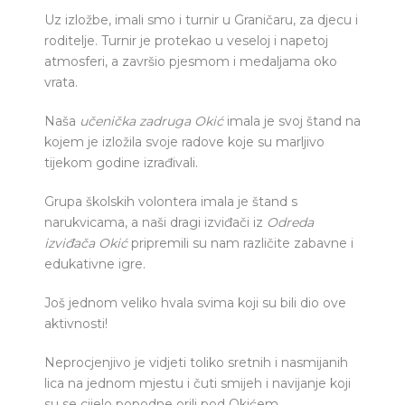
Uz izložbe, imali smo i turnir u Graničaru, za djecu i
roditelje. Turnir je protekao u veseloj i napetoj
atmosferi, a završio pjesmom i medaljama oko
vrata.
Naša
učenička zadruga Okić
imala je svoj štand na
kojem je izložila svoje radove koje su marljivo
tijekom godine izrađivali.
Grupa školskih volontera imala je štand s
narukvicama, a naši dragi izviđači iz
Odreda
izviđača Okić
pripremili su nam različite zabavne i
edukativne igre.
Još jednom veliko hvala svima koji su bili dio ove
aktivnosti!
Neprocjenjivo je vidjeti toliko sretnih i nasmijanih
lica na jednom mjestu i čuti smijeh i navijanje koji
su se cijelo popodne orili pod Okićem.