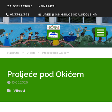
ZA DJELATNIKE
KONTAKTI
01.3382.346
URED@OS-MSILOBODA.SKOLE.HR
Naslovna
>
Vijesti
>
Proljeće pod Okićem
Proljeće pod Okićem
15.05.2026.
Vijesti