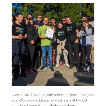
U četvrtak, 7. svibnja, održano je još jedno
Proljeće
pod Okićem
– edukativno – zabavna aktivnost
kojoj je cilj povezivanje škole s lokalnom