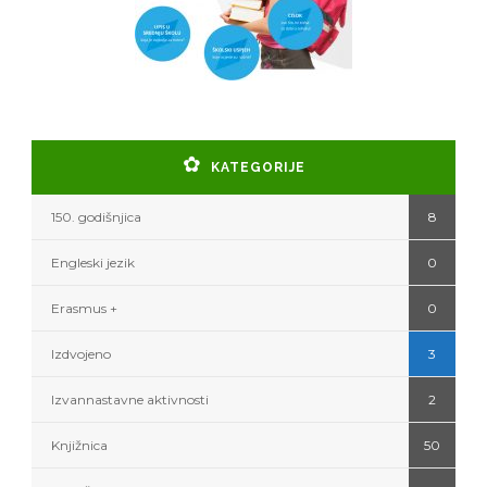
KATEGORIJE
150. godišnjica
8
Engleski jezik
0
Erasmus +
0
Izdvojeno
3
Izvannastavne aktivnosti
2
Knjižnica
50