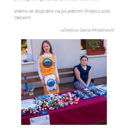
Vidimo se dogodine na još jednom Proljeću pod
Okićem!
učiteljica Jasna Milašinović