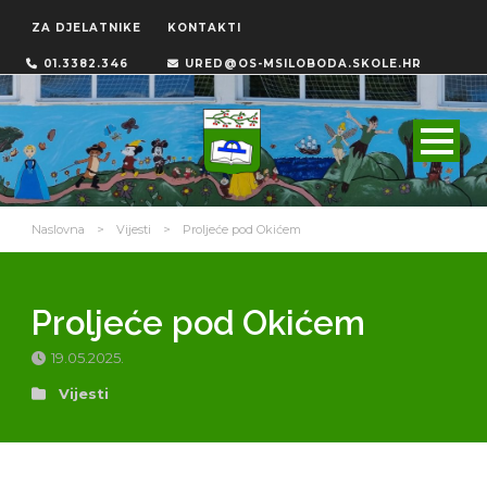
ZA DJELATNIKE
KONTAKTI
01.3382.346
URED@OS-MSILOBODA.SKOLE.HR
Naslovna
>
Vijesti
>
Proljeće pod Okićem
Proljeće pod Okićem
19.05.2025.
Vijesti