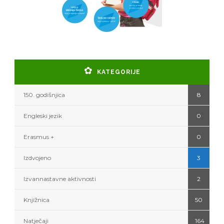
KATEGORIJE
150. godišnjica
8
Engleski jezik
0
Erasmus +
0
Izdvojeno
3
Izvannastavne aktivnosti
2
Knjižnica
50
Natječaji
164