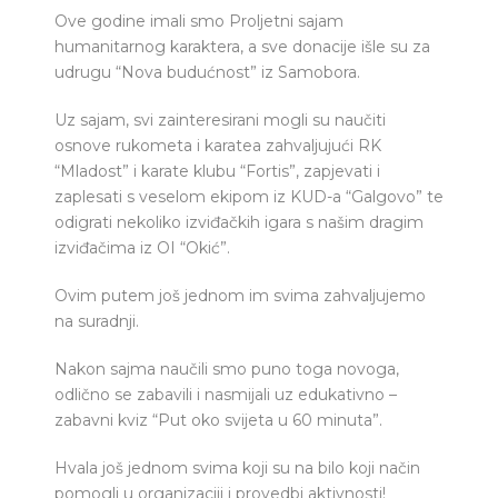
Ove godine imali smo Proljetni sajam
humanitarnog karaktera, a sve donacije išle su za
udrugu “Nova budućnost” iz Samobora.
Uz sajam, svi zainteresirani mogli su naučiti
osnove rukometa i karatea zahvaljujući RK
“Mladost” i karate klubu “Fortis”, zapjevati i
zaplesati s veselom ekipom iz KUD-a “Galgovo” te
odigrati nekoliko izviđačkih igara s našim dragim
izviđačima iz OI “Okić”.
Ovim putem još jednom im svima zahvaljujemo
na suradnji.
Nakon sajma naučili smo puno toga novoga,
odlično se zabavili i nasmijali uz edukativno –
zabavni kviz “Put oko svijeta u 60 minuta”.
Hvala još jednom svima koji su na bilo koji način
pomogli u organizaciji i provedbi aktivnosti!