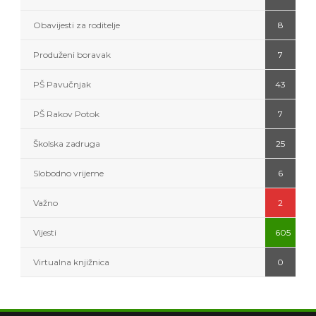
Obavijesti za roditelje
8
Produženi boravak
7
PŠ Pavučnjak
43
PŠ Rakov Potok
7
Školska zadruga
25
Slobodno vrijeme
6
Važno
2
Vijesti
605
Virtualna knjižnica
0