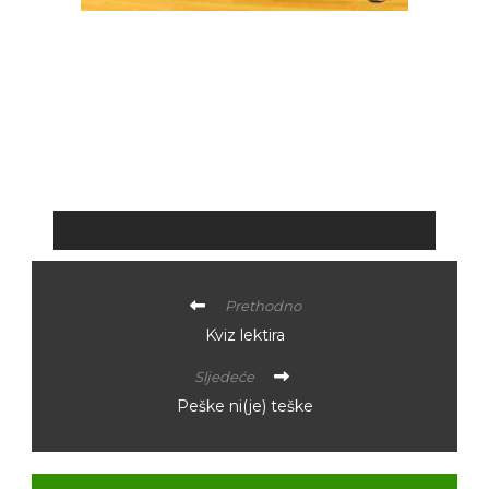
Prethodno
Kviz lektira
Sljedeće
Peške ni(je) teške