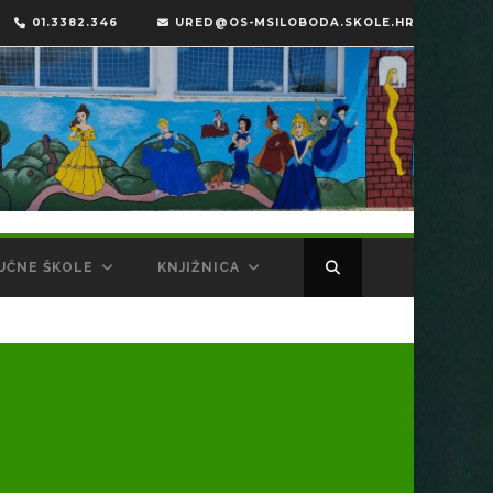
01.3382.346
URED@OS-MSILOBODA.SKOLE.HR
UČNE ŠKOLE
KNJIŽNICA