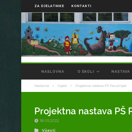
ZA DJELATNIKE
KONTAKTI
NASLOVNA
O ŠKOLI
NASTAVA
Naslovna
>
Vijesti
>
Projektna nastava PŠ Pavučnjak
Projektna nastava PŠ 
18.05.2022.
Vijesti