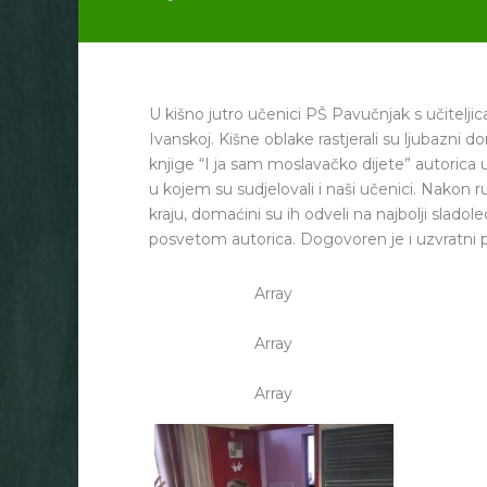
U kišno jutro učenici PŠ Pavučnjak s učitel
Ivanskoj. Kišne oblake rastjerali su ljubazni 
knjige “I ja sam moslavačko dijete” autorica u
u kojem su sudjelovali i naši učenici. Nakon r
kraju, domaćini su ih odveli na najbolji sladol
posvetom autorica. Dogovoren je i uzvratni 
Array
Array
Array