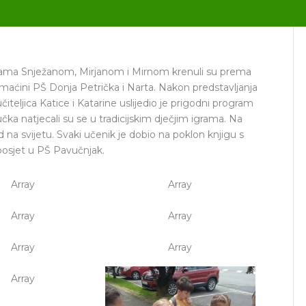
jicama Snježanom, Mirjanom i Mirnom krenuli su prema
domaćini PŠ Donja Petrička i Narta. Nakon predstavljanja
čiteljica Katice i Katarine uslijedio je prigodni program
učka natjecali su se u tradicijskim dječjim igrama. Na
ed na svijetu. Svaki učenik je dobio na poklon knjigu s
posjet u PŠ Pavučnjak.
Array
Array
Array
Array
Array
Array
Array