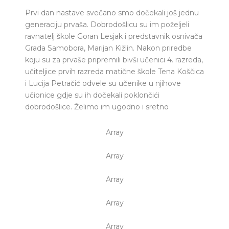
Prvi dan nastave svečano smo dočekali još jednu
generaciju prvaša. Dobrodošlicu su im poželjeli
ravnatelj škole Goran Lesjak i predstavnik osnivača
Grada Samobora, Marijan Kižlin. Nakon priredbe
koju su za prvaše pripremili bivši učenici 4. razreda,
učiteljice prvih razreda matične škole Tena Koščica
i Lucija Petračić odvele su učenike u njihove
učionice gdje su ih dočekali poklončići
dobrodošlice. Želimo im ugodno i sretno
Array
Array
Array
Array
Array