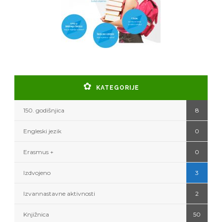
KATEGORIJE
150. godišnjica
8
Engleski jezik
0
Erasmus +
0
Izdvojeno
3
Izvannastavne aktivnosti
2
Knjižnica
50