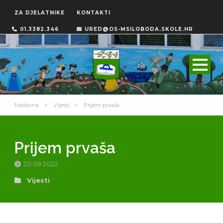
ZA DJELATNIKE
KONTAKTI
01.3382.346
URED@OS-MSILOBODA.SKOLE.HR
Naslovna
>
Vijesti
>
Prijem prvaša
Prijem prvaša
20.09.2022.
Vijesti