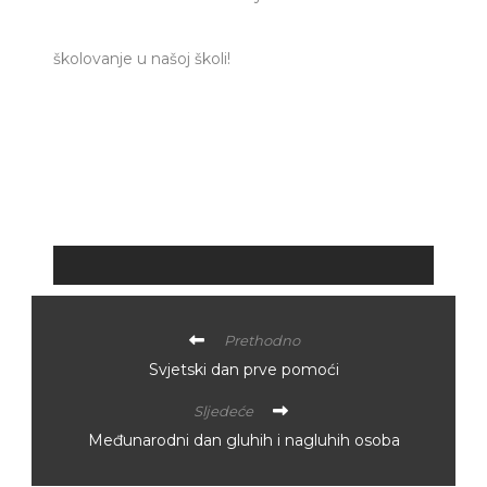
školovanje u našoj školi!
Prethodno
Svjetski dan prve pomoći
Sljedeće
Međunarodni dan gluhih i nagluhih osoba