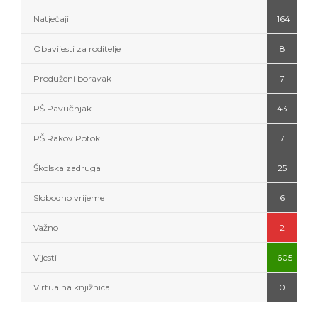
Natječaji
164
Obavijesti za roditelje
8
Produženi boravak
7
PŠ Pavučnjak
43
PŠ Rakov Potok
7
Školska zadruga
25
Slobodno vrijeme
6
Važno
2
Vijesti
605
Virtualna knjižnica
0