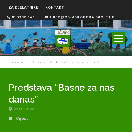
ZA DJELATNIKE
KONTAKTI
01.3382.346
URED@OS-MSILOBODA.SKOLE.HR
Naslovna
>
Vijesti
>
Predstava “Basne za nas danas”
Predstava “Basne za nas
danas”
26.03.2022.
Vijesti