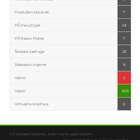
Produženi boravak
7
PŠ Pavučnjak
43
PŠ Rakov Potok
7
Školska zadruga
25
Slobodno vrijeme
6
Važno
2
Vijesti
605
Virtualna knjižnica
0
OŠ Mihaela Šiloboda, Sveti Martin pod Okićem