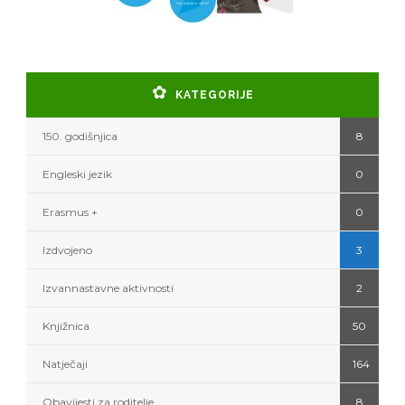
KATEGORIJE
150. godišnjica
8
Engleski jezik
0
Erasmus +
0
Izdvojeno
3
Izvannastavne aktivnosti
2
Knjižnica
50
Natječaji
164
Obavijesti za roditelje
8