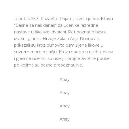
U petak 25.3. Kazalište Prijatelj izvelo je predstavu
“Basne za nas danas” za učenike razredne
nastave u školskoj dvorani. Pet poznatih basni,
izvrsni glumci Hrvoje Zalar i Anja Đurinović,
prikazali su kroz duhovito osmišljene likove u
suvremenom ozračju. Kroz mnogo smijeha, plesa
i pjesme učenici su usvojili brojne životne pouke
po kojima su basne prepoznatljive.
Array
Array
Array
Array