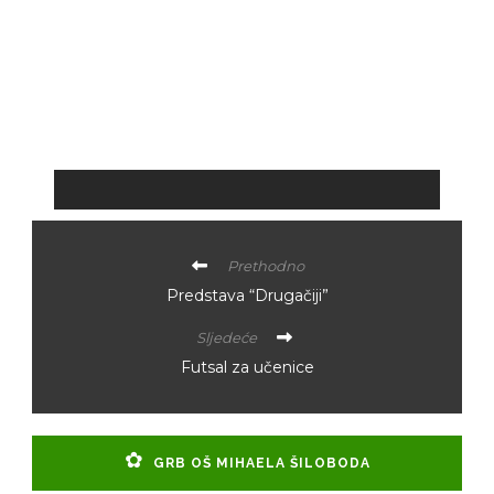
Prethodno
Predstava “Drugačiji”
Sljedeće
Futsal za učenice
GRB OŠ MIHAELA ŠILOBODA