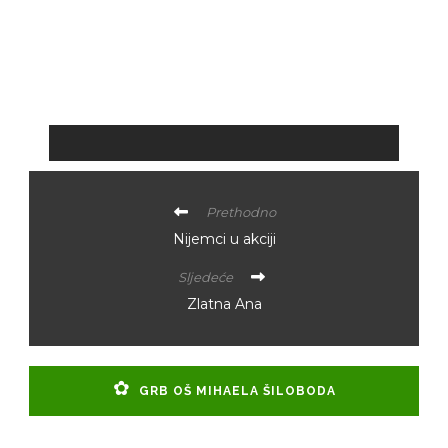
Prethodno
Nijemci u akciji
Sljedeće
Zlatna Ana
GRB OŠ MIHAELA ŠILOBODA