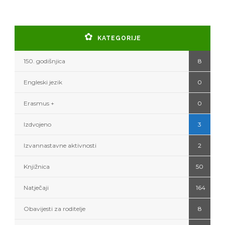
KATEGORIJE
150. godišnjica
8
Engleski jezik
0
Erasmus +
0
Izdvojeno
3
Izvannastavne aktivnosti
2
Knjižnica
50
Natječaji
164
Obavijesti za roditelje
8