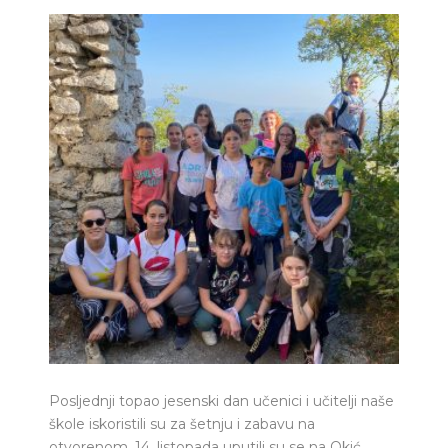
Posljednji topao jesenski dan učenici i učitelji naše
škole iskoristili su za šetnju i zabavu na
otvorenom. 14. listopada uputili su se na Okić.