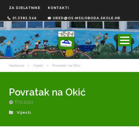
ZA DJELATNIKE
KONTAKTI
01.3382.346
URED@OS-MSILOBODA.SKOLE.HR
Naslovna
>
Vijesti
>
Povratak na Okić
Povratak na Okić
17.10.2023.
Vijesti