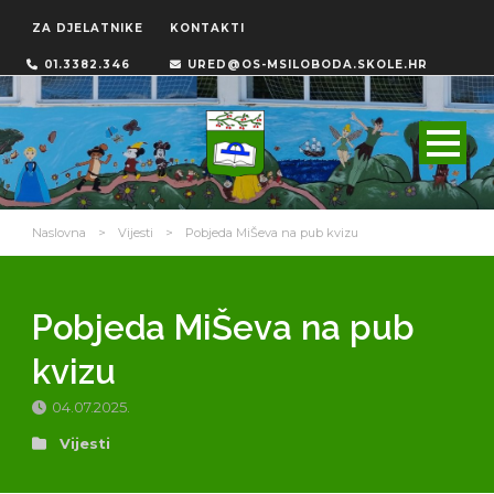
ZA DJELATNIKE
KONTAKTI
01.3382.346
URED@OS-MSILOBODA.SKOLE.HR
Naslovna
>
Vijesti
>
Pobjeda MiŠeva na pub kvizu
Pobjeda MiŠeva na pub
kvizu
04.07.2025.
Vijesti