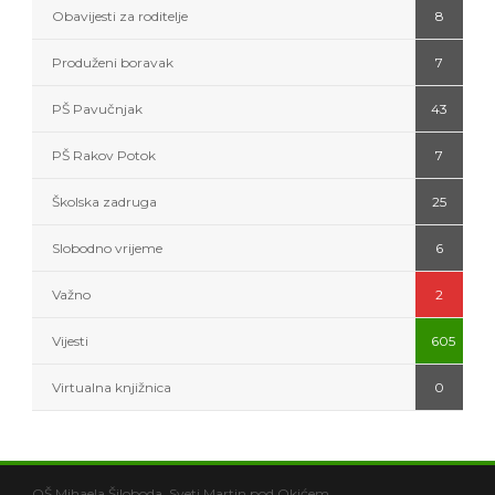
Obavijesti za roditelje
8
Produženi boravak
7
PŠ Pavučnjak
43
PŠ Rakov Potok
7
Školska zadruga
25
Slobodno vrijeme
6
Važno
2
Vijesti
605
Virtualna knjižnica
0
OŠ Mihaela Šiloboda, Sveti Martin pod Okićem