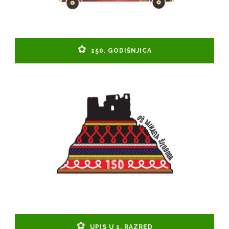
150. GODIŠNJICA
UPIS U 1. RAZRED