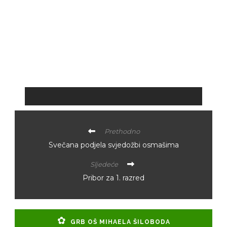
Prethodno
Svečana podjela svjedožbi osmašima
Sljedeće
Pribor za 1. razred
GRB OŠ MIHAELA ŠILOBODA