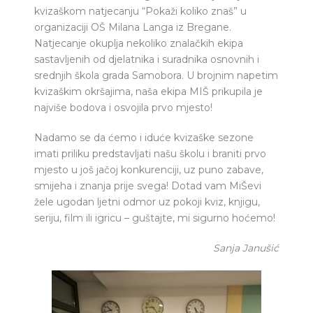
kvizaškom natjecanju “Pokaži koliko znaš” u
organizaciji OŠ Milana Langa iz Bregane.
Natjecanje okuplja nekoliko znalačkih ekipa
sastavljenih od djelatnika i suradnika osnovnih i
srednjih škola grada Samobora. U brojnim napetim
kvizaškim okršajima, naša ekipa MIŠ prikupila je
najviše bodova i osvojila prvo mjesto!
Nadamo se da ćemo i iduće kvizaške sezone
imati priliku predstavljati našu školu i braniti prvo
mjesto u još jačoj konkurenciji, uz puno zabave,
smijeha i znanja prije svega! Dotad vam MiŠevi
žele ugodan ljetni odmor uz pokoji kviz, knjigu,
seriju, film ili igricu – guštajte, mi sigurno hoćemo!
Sanja Janušić