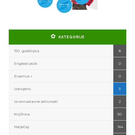
KATEGORIJE
150. godišnjica
8
Engleski jezik
0
Erasmus +
0
Izdvojeno
3
Izvannastavne aktivnosti
2
Knjižnica
50
Natječaji
164