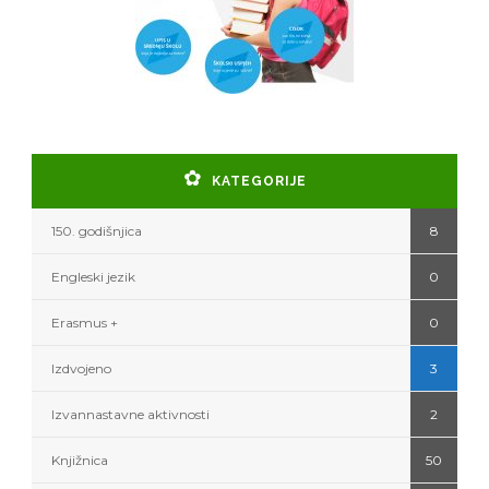
KATEGORIJE
150. godišnjica
8
Engleski jezik
0
Erasmus +
0
Izdvojeno
3
Izvannastavne aktivnosti
2
Knjižnica
50