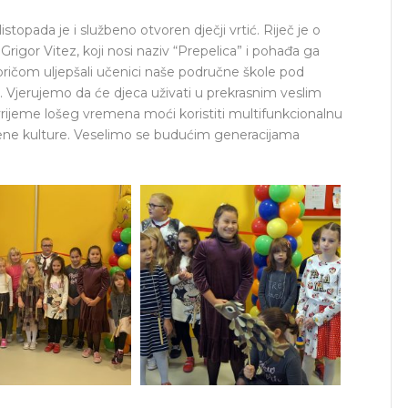
topada je i službeno otvoren dječji vrtić. Riječ je o
igor Vitez, koji nosi naziv “Prepelica” i pohađa ga
ričom uljepšali učenici naše područne škole pod
e. Vjerujemo da će djeca uživati u prekrasnim veslim
za vrijeme lošeg vremena moći koristiti multifunkcionalnu
tvene kulture. Veselimo se budućim generacijama