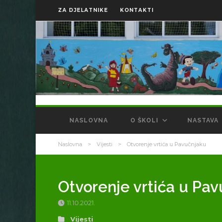
ZA DJELATNIKE
KONTAKTI
NASLOVNA
O ŠKOLI
NASTAVA
Naslovna
>
Vijesti
>
Otvorenje vrtića u Pavučnjaku
Otvorenje vrtića u Pa
11.10.2021.
Vijesti