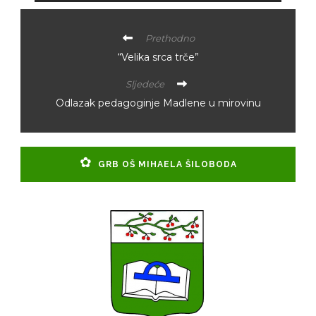
Prethodno
“Velika srca trče”
Sljedeće
Odlazak pedagoginje Madlene u mirovinu
GRB OŠ MIHAELA ŠILOBODA