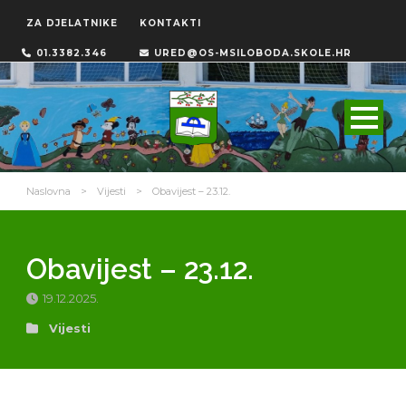
ZA DJELATNIKE
KONTAKTI
01.3382.346
URED@OS-MSILOBODA.SKOLE.HR
Naslovna
>
Vijesti
>
Obavijest – 23.12.
Obavijest – 23.12.
19.12.2025.
Vijesti