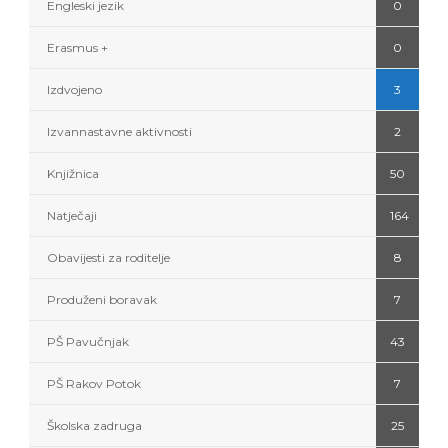
Engleski jezik
0
Erasmus +
0
Izdvojeno
3
Izvannastavne aktivnosti
2
Knjižnica
50
Natječaji
164
Obavijesti za roditelje
8
Produženi boravak
7
PŠ Pavučnjak
43
PŠ Rakov Potok
7
Školska zadruga
25