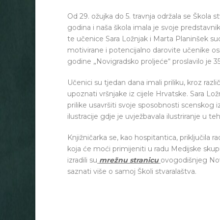
Od 29. ožujka do 5. travnja održala se Škola 
godina i naša škola imala je svoje predstavnik
te učenice Sara Ložnjak i Marta Planinšek
motivirane i potencijalno darovite učenike 
godine „Novigradsko proljeće“ proslavilo je 35
Učenici su tjedan dana imali priliku, kroz različ
upoznati vršnjake iz cijele Hrvatske. Sara Lož
prilike usavršiti svoje sposobnosti scenskog i
ilustracije gdje je uvježbavala ilustriranje u te
Knjižničarka se, kao hospitantica, priključila 
koja će moći primijeniti u radu Medijske skup
izradili su
mrežnu stranicu
ovogodišnjeg Novi
saznati više o samoj Školi stvaralaštva.