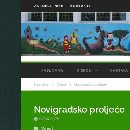
ZA DJELATNIKE
KONTAKTI
NASLOVNA
O ŠKOLI
NASTAVA
Naslovna
>
Vijesti
>
Novigradsko proljeće
Novigradsko proljeće
07.04.2025.
Vijesti