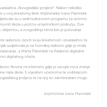
stvaralaštva „Novigradsko proljeće“. Nakon nekoliko
e u ovoj kreativnoj školi. Knjižničarka Ivana Planinšek
 sudjelovale su u sedmodnevnom programu za iznimno
osnovnih škola u jezično-umjetničkom području. Ove
. obljetnicu, a ovogodišnja tema bilo je putovanje.
ite radionice, razviti svoju kreativnost i stvaralaštvo te
njak sudjelovala je na Scenskoj radionici gdje je imala
zražavanja , a Marta Planinšek na Radionici digitalne
hnici digitalnog crteža.
radionici Novine na internetu gdje je usvojila nova znanja
ine naše škole. S vrijednim učenicima te voditeljicom
gradskog proljeća te na njoj svi zainteresirani mogu
knjižničarka Ivana Planinšek