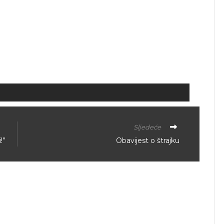
Sljedeće
!”
Obavijest o štrajku