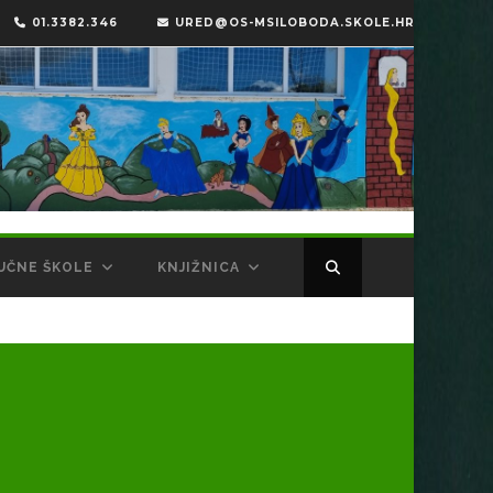
01.3382.346
URED@OS-MSILOBODA.SKOLE.HR
UČNE ŠKOLE
KNJIŽNICA