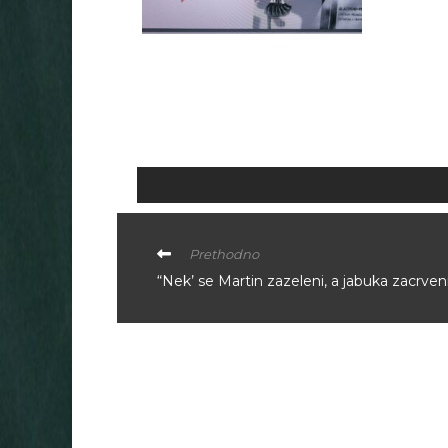
Prethodno
“Nek’ se Martin zazeleni, a jabuka zacrveni