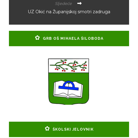
Sljedeće
UZ Okić na Županijskoj smotri zadruga
GRB OŠ MIHAELA ŠILOBODA
ŠKOLSKI JELOVNIK