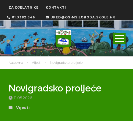
ZA DJELATNIKE
KONTAKTI
01.3382.346
URED@OS-MSILOBODA.SKOLE.HR
Naslovna
>
Vijesti
>
Novigradsko proljeće
Novigradsko proljeće
11.05.2026.
Vijesti