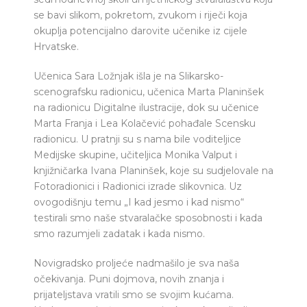
se bavi slikom, pokretom, zvukom i riječi koja
okuplja potencijalno darovite učenike iz cijele
Hrvatske.
Učenica Sara Ložnjak išla je na Slikarsko-
scenografsku radionicu, učenica Marta Planinšek
na radionicu Digitalne ilustracije, dok su učenice
Marta Franja i Lea Kolačević pohađale Scensku
radionicu. U pratnji su s nama bile voditeljice
Medijske skupine, učiteljica Monika Valput i
knjižničarka Ivana Planinšek, koje su sudjelovale na
Fotoradionici i Radionici izrade slikovnica. Uz
ovogodišnju temu „I kad jesmo i kad nismo“
testirali smo naše stvaralačke sposobnosti i kada
smo razumjeli zadatak i kada nismo.
Novigradsko proljeće nadmašilo je sva naša
očekivanja. Puni dojmova, novih znanja i
prijateljstava vratili smo se svojim kućama.