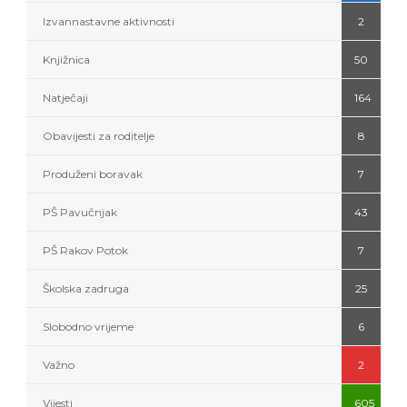
Izvannastavne aktivnosti
2
Knjižnica
50
Natječaji
164
Obavijesti za roditelje
8
Produženi boravak
7
PŠ Pavučnjak
43
PŠ Rakov Potok
7
Školska zadruga
25
Slobodno vrijeme
6
Važno
2
Vijesti
605