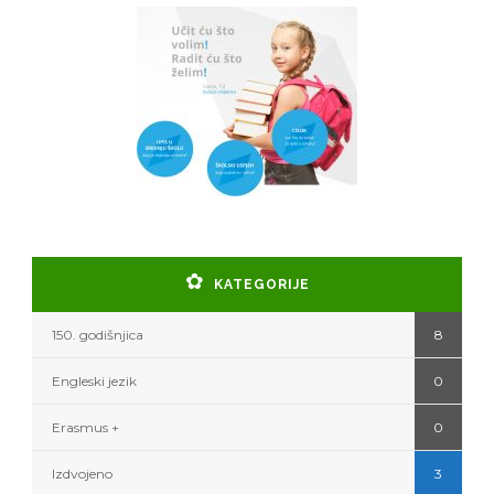
KATEGORIJE
150. godišnjica
8
Engleski jezik
0
Erasmus +
0
Izdvojeno
3