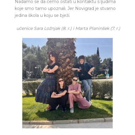
Nadamo se da ćemo ostati u kontaktu s ljudima
koje smo tamo upoznali. Jer Novigrad je stvarno
jedina škola u koju se bježi.
učenice Sara Ložnjak (8. r.) i Marta Planinšek (7. r.)