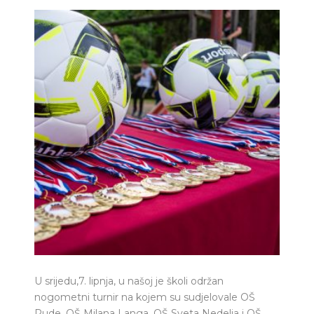
U srijedu,7. lipnja, u našoj je školi održan
nogometni turnir na kojem su sudjelovale OŠ
Rude, OŠ Milana Langa, OŠ Sveta Nedelja i OŠ