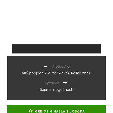
Prethodno
MiŠ pobjednik kviza “Pokaži koliko znaš”
Sljedeće
Sajam mogućnosti
GRB OŠ MIHAELA ŠILOBODA