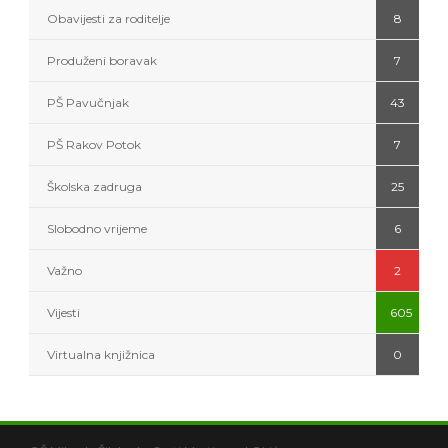
Obavijesti za roditelje
8
Produženi boravak
7
PŠ Pavučnjak
43
PŠ Rakov Potok
7
Školska zadruga
25
Slobodno vrijeme
6
Važno
2
Vijesti
605
Virtualna knjižnica
0