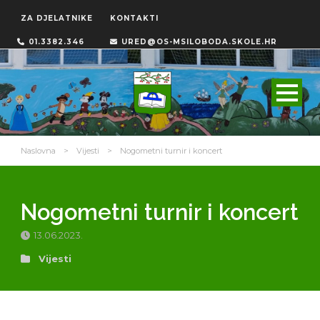
ZA DJELATNIKE
KONTAKTI
01.3382.346
URED@OS-MSILOBODA.SKOLE.HR
Naslovna
>
Vijesti
>
Nogometni turnir i koncert
Nogometni turnir i koncert
13.06.2023.
Vijesti