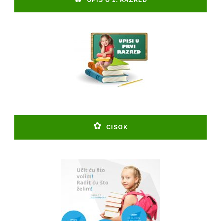
UPIS U 1. RAZRED
CISOK