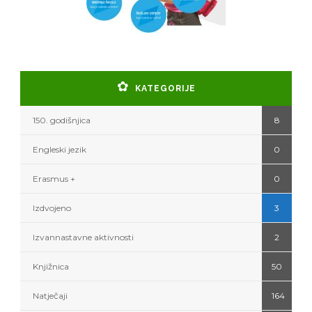
KATEGORIJE
150. godišnjica
8
Engleski jezik
0
Erasmus +
0
Izdvojeno
3
Izvannastavne aktivnosti
2
Knjižnica
50
Natječaji
164