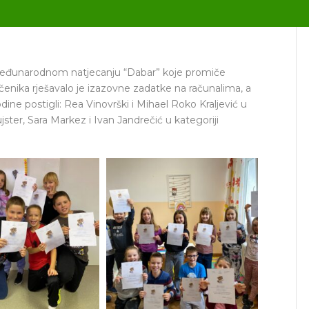
 međunarodnom natjecanju “Dabar” koje promiče
učenika rješavalo je izazovne zadatke na računalima, a
ine postigli: Rea Vinovrški i Mihael Roko Kraljević u
Šujster, Sara Markez i Ivan Jandrečić u kategoriji