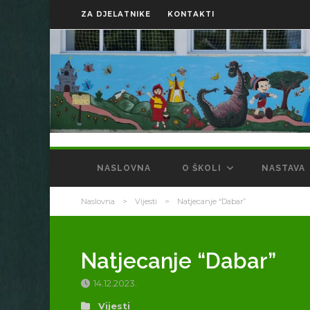
ZA DJELATNIKE
KONTAKTI
NASLOVNA
O ŠKOLI
NASTAVA
Naslovna
>
Vijesti
>
Natjecanje “Dabar”
Natjecanje “Dabar”
14.12.2023.
Vijesti