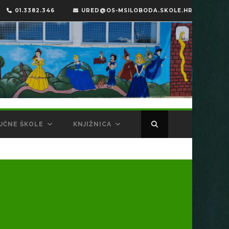
01.3382.346
URED@OS-MSILOBODA.SKOLE.HR
UČNE ŠKOLE
KNJIŽNICA