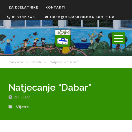
ZA DJELATNIKE
KONTAKTI
01.3382.346
URED@OS-MSILOBODA.SKOLE.HR
Naslovna
>
Vijesti
>
Natjecanje “Dabar”
Natjecanje “Dabar”
21.11.2022.
Vijesti