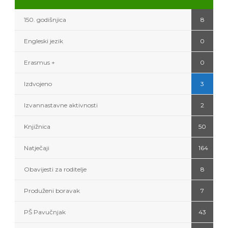
150. godišnjica
8
Engleski jezik
0
Erasmus +
0
Izdvojeno
3
Izvannastavne aktivnosti
2
Knjižnica
50
Natječaji
164
Obavijesti za roditelje
8
Produženi boravak
7
PŠ Pavučnjak
43