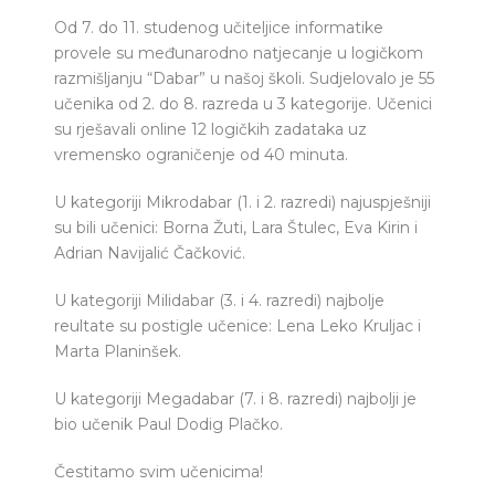
Od 7. do 11. studenog učiteljice informatike
provele su međunarodno natjecanje u logičkom
razmišljanju “Dabar” u našoj školi. Sudjelovalo je 55
učenika od 2. do 8. razreda u 3 kategorije. Učenici
su rješavali online 12 logičkih zadataka uz
vremensko ograničenje od 40 minuta.
U kategoriji Mikrodabar (1. i 2. razredi) najuspješniji
su bili učenici: Borna Žuti, Lara Štulec, Eva Kirin i
Adrian Navijalić Čačković.
U kategoriji Milidabar (3. i 4. razredi) najbolje
reultate su postigle učenice: Lena Leko Kruljac i
Marta Planinšek.
U kategoriji Megadabar (7. i 8. razredi) najbolji je
bio učenik Paul Dodig Plačko.
Čestitamo svim učenicima!