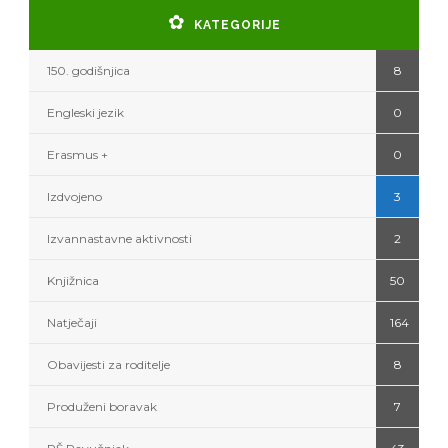
KATEGORIJE
150. godišnjica
8
Engleski jezik
0
Erasmus +
0
Izdvojeno
3
Izvannastavne aktivnosti
2
Knjižnica
50
Natječaji
164
Obavijesti za roditelje
8
Produženi boravak
7