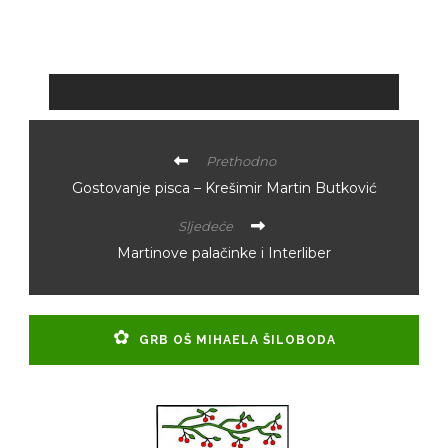
Prethodno
Gostovanje pisca – Krešimir Martin Butković
Sljedeće
Martinove palačinke i Interliber
GRB OŠ MIHAELA ŠILOBODA