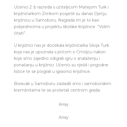
Učenici 2. b razreda s učiteljicom Matejom Turk i
knjižničarkom Zrinkom posjetili su danas Dječju
knjižnicu u Samoboru. Nagrada im je to kao
pobjednicima u projektu školske knjižnice “Volim
čitati”.
U knjižnici nas je dočekala knjižničarka Silvija Turk
koja nas je upoznala s pričom o Cmoljcu nakon
koje smo zajedno odigrali igru o snalaženju i
ponašanju u knjižnici. Učenici su riješili i prigodne
listiće te se poigrali u igraonici knjižnice.
Boravak u Samoboru zasladili smo i samoborskim
kremšnitama te se prošetali centrom grada.
Array
Array