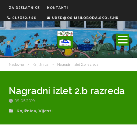
ZA DJELATNIKE
KONTAKTI
01.3382.346
URED@OS-MSILOBODA.SKOLE.HR
Naslovna
>
Knjižnica
>
Nagradni izlet 2.b razreda
Nagradni izlet 2.b razreda
09.05.2019.
Knjižnica
,
Vijesti