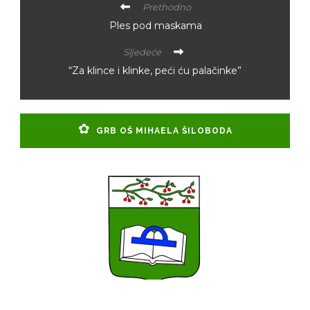
Prethodno
Ples pod maskama
Sljedeće
“Za klince i klinke, peći ću palačinke”
GRB OŠ MIHAELA ŠILOBODA