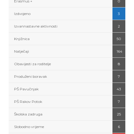
Erasmus +
0
Izdvojeno
3
Izvannastavne aktivnosti
2
Knjižnica
50
Natječaji
164
Obavijesti za roditelje
8
Produženi boravak
7
PŠ Pavučnjak
43
PŠ Rakov Potok
7
Školska zadruga
25
Slobodno vrijeme
6