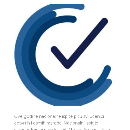
Ove godine nacionalne ispite pišu svi učenici
četvrtih i osmih razreda. Nacionalni ispit je
standardizirani vanjski ispit, što znači da je isti za