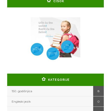
CISOK
KATEGORIJE
150. godišnjica
8
Engleski jezik
0