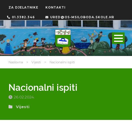
ZA DJELATNIKE
KONTAKTI
01.3382.346
URED@OS-MSILOBODA.SKOLE.HR
Naslovna
>
Vijesti
>
Nacionalni ispiti
Nacionalni ispiti
26.02.2024.
Vijesti