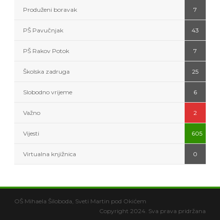
Produženi boravak
7
PŠ Pavučnjak
43
PŠ Rakov Potok
7
Školska zadruga
25
Slobodno vrijeme
6
Važno
2
Vijesti
605
Virtualna knjižnica
0
OŠ Mihaela Šiloboda, Sveti Martin pod Okićem
Copyright 2024. Sva prava pridržana