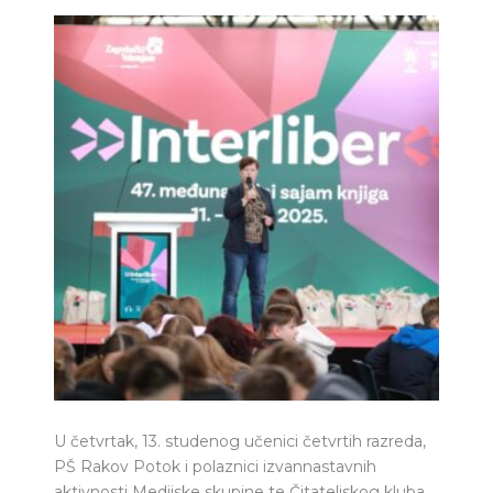
U četvrtak, 13. studenog učenici četvrtih razreda,
PŠ Rakov Potok i polaznici izvannastavnih
aktivnosti Medijske skupine te Čitateljskog kluba