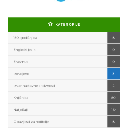
KATEGORIJE
150. godišnjica
8
Engleski jezik
0
Erasmus +
0
Izdvojeno
3
Izvannastavne aktivnosti
2
Knjižnica
50
Natječaji
164
Obavijesti za roditelje
8