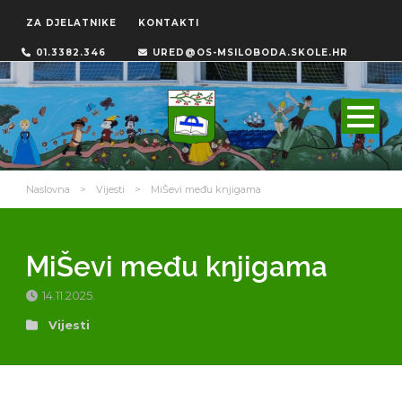
ZA DJELATNIKE
KONTAKTI
01.3382.346
URED@OS-MSILOBODA.SKOLE.HR
Naslovna
>
Vijesti
>
MiŠevi među knjigama
MiŠevi među knjigama
14.11.2025.
Vijesti