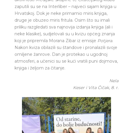
zaputili su se na Interliber – najveći sajam knjiga u
Hrvatskoj. Dok je neke primamio miris knjiga,
druge je obuzeo miris fritula. Osim što su imali
priliku razgledati sva najnovija izdanja knjiga (ali i
neke klasike), sudjelovali su u kvizu općeg znanja
koji je pripremila Morana Zibar iz emisije
Potjera
.
Nakon kviza obilazili su štandove i pronalazili svoje
omiljene žanrove. Dan je protekao u ugodnoj
atmosferi, a učenici su se kući vratili puni dojmova,
knjiga i željom za čitanje.
Nela
Keser i Vita Čičak, 8. r.