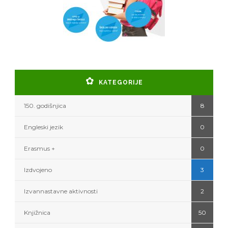
KATEGORIJE
150. godišnjica
8
Engleski jezik
0
Erasmus +
0
Izdvojeno
3
Izvannastavne aktivnosti
2
Knjižnica
50