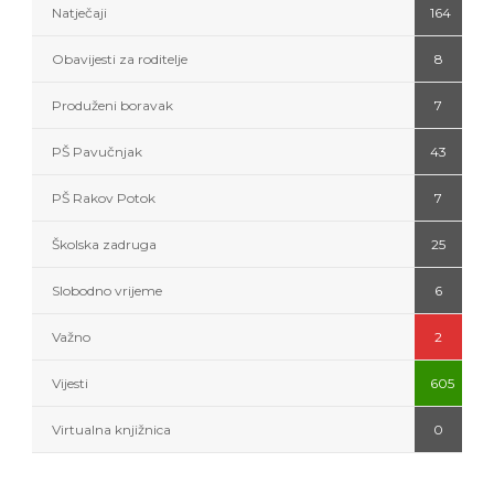
Natječaji
164
Obavijesti za roditelje
8
Produženi boravak
7
PŠ Pavučnjak
43
PŠ Rakov Potok
7
Školska zadruga
25
Slobodno vrijeme
6
Važno
2
Vijesti
605
Virtualna knjižnica
0