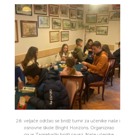
veljače održao se bridž turnir za učenike naše i
osnovne škole Bright Horizons. Organizirao
ga je Zagrebački bridž savez. Naše učenike