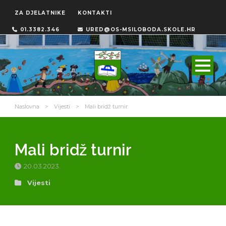
ZA DJELATNIKE
KONTAKTI
01.3382.346
URED@OS-MSILOBODA.SKOLE.HR
Naslovna
>
Vijesti
>
Mali bridž turnir
Mali bridž turnir
20.03.2023.
Vijesti