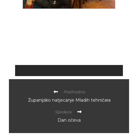
Prethodno
Županijsko natjecanje Mladih tehničara
Sljedeće
Dan očeva