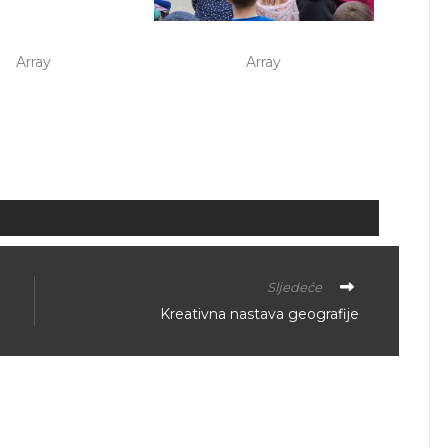
Array
Array
Sljedeće
Kreativna nastava geografije