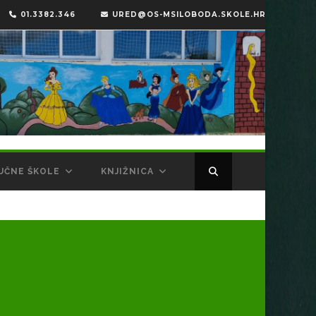
01.3382.346
URED@OS-MSILOBODA.SKOLE.HR
UČNE ŠKOLE
KNJIŽNICA