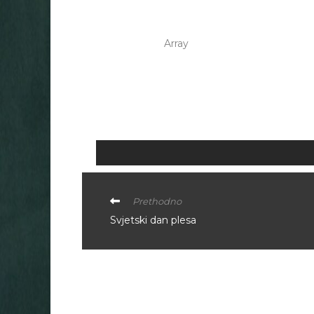
Array
Prethodno
Svjetski dan plesa