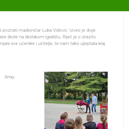
š poznati mađioničar Luka Vidović. Izveo je dvije
še škole na školskom igralištu. Riječ je o izrazito
mijala sve učenike i učitelje, te nam tako uljepšala kraj
Array