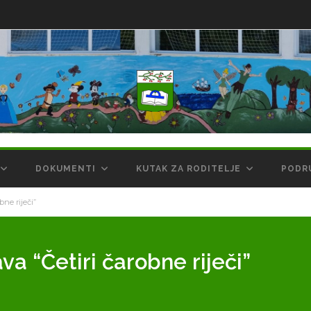
DOKUMENTI
KUTAK ZA RODITELJE
PODR
bne riječi”
a “Četiri čarobne riječi”