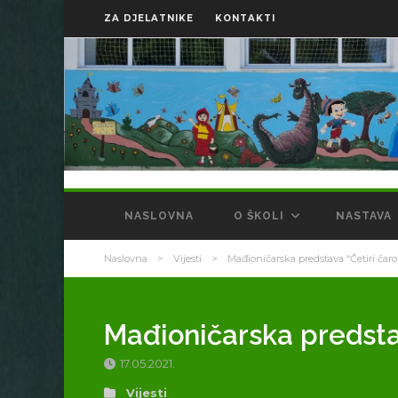
ZA DJELATNIKE
KONTAKTI
NASLOVNA
O ŠKOLI
NASTAVA
Naslovna
>
Vijesti
>
Mađioničarska predstava “Četiri čaro
Mađioničarska predstav
17.05.2021.
Vijesti