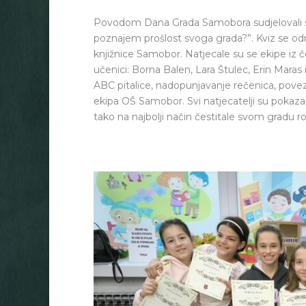
Povodom Dana Grada Samobora sudjelovali sm
poznajem prošlost svoga grada?”. Kviz se odr
knjižnice Samobor. Natjecale su se ekipe iz če
učenici: Borna Balen, Lara Štulec, Erin Maras 
ABC pitalice, nadopunjavanje rečenica, poveziv
ekipa OŠ Samobor. Svi natjecatelji su pokaza
tako na najbolji način čestitale svom gradu 