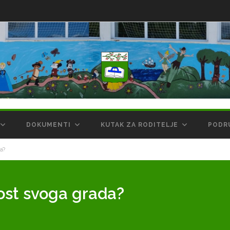
DOKUMENTI
KUTAK ZA RODITELJE
PODR
da?
ost svoga grada?