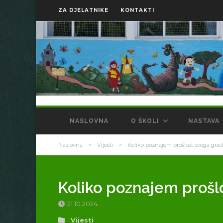
ZA DJELATNIKE
KONTAKTI
NASLOVNA
O ŠKOLI
NASTAVA
Naslovna
>
Vijesti
>
Koliko poznajem prošlost svoga gra
Koliko poznajem prošl
21.10.2024.
Vijesti