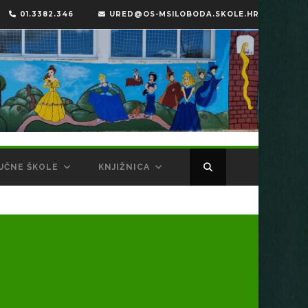
01.3382.346
URED@OS-MSILOBODA.SKOLE.HR
UČNE ŠKOLE
KNJIŽNICA