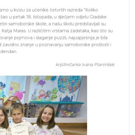
o u kvizu za učenike četvrtih razreda “Koliko
žao u petak 18. listopada, u dječjem odjelu Gradske
tiri samoborske škole, a našu školu predstavljali su
i Katja Maras. U različitim vrstama zadataka, kao što su
anje pojmova i slaganje puzzli, najuspješnija je bila
li zavidno znanje u poznavanju samoborske prošlosti i
rođendan.
knjižničarka Ivana Planinšek