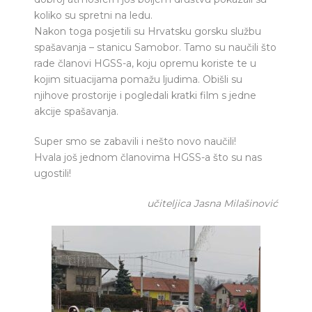
koliko su spretni na ledu.
Nakon toga posjetili su Hrvatsku gorsku službu
spašavanja – stanicu Samobor. Tamo su naučili što
rade članovi HGSS-a, koju opremu koriste te u
kojim situacijama pomažu ljudima. Obišli su
njihove prostorije i pogledali kratki film s jedne
akcije spašavanja.
Super smo se zabavili i nešto novo naučili!
Hvala još jednom članovima HGSS-a što su nas
ugostili!
učiteljica Jasna Milašinović