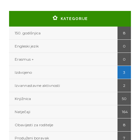
KATEGORIJE
150. godišnjica
8
Engleski jezik
0
Erasmus +
0
Izdvojeno
3
Izvannastavne aktivnosti
2
Knjižnica
50
Natječaji
164
Obavijesti za roditelje
8
Produženi boravak
7