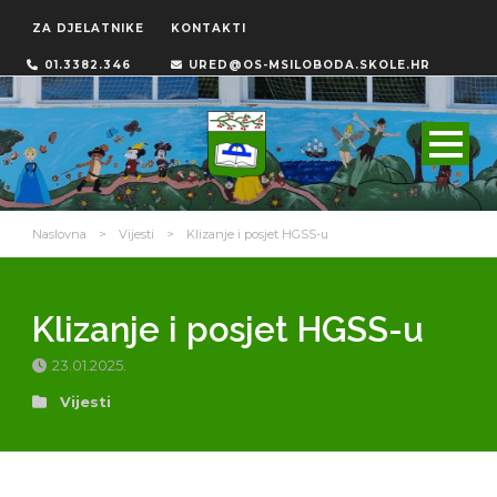
ZA DJELATNIKE
KONTAKTI
01.3382.346
URED@OS-MSILOBODA.SKOLE.HR
Naslovna
>
Vijesti
>
Klizanje i posjet HGSS-u
Klizanje i posjet HGSS-u
23.01.2025.
Vijesti