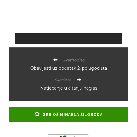
Prethodno
Obavijesti uz početak 2. polugodišta
Sljedeće
Natjecanje u čitanju naglas
GRB OŠ MIHAELA ŠILOBODA