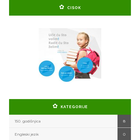
CISOK
KATEGORIJE
150. godišnjica
8
Engleski jezik
0