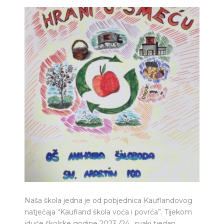
Naša škola jedna je od pobjednica Kauflandovog
natječaja “Kaufland škola voća i povrća”. Tijekom
iduće školske godine 2023./24., svaki tjedan