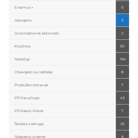
Erasmus +
0
Izdvojeno
3
Izvannastavne aktivnosti
2
Knjižnica
50
Natječaji
164
Obavijesti za roditelje
8
Produženi boravak
7
PŠ Pavučnjak
43
PŠ Rakov Potok
7
Školska zadruga
25
Slobodno vrijeme
6