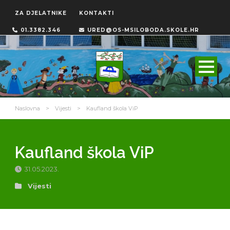
ZA DJELATNIKE
KONTAKTI
01.3382.346
URED@OS-MSILOBODA.SKOLE.HR
Naslovna
>
Vijesti
>
Kaufland škola ViP
Kaufland škola ViP
31.05.2023.
Vijesti