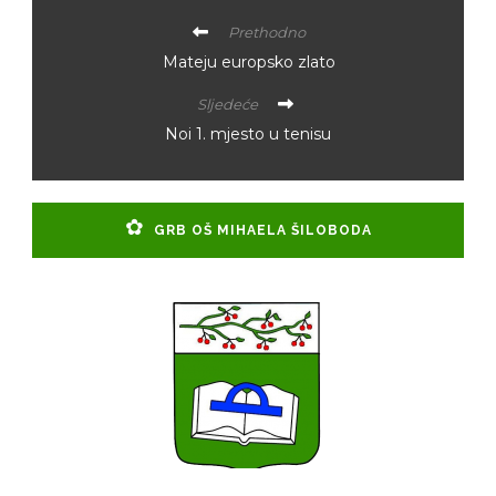
Prethodno
Mateju europsko zlato
Sljedeće
Noi 1. mjesto u tenisu
GRB OŠ MIHAELA ŠILOBODA