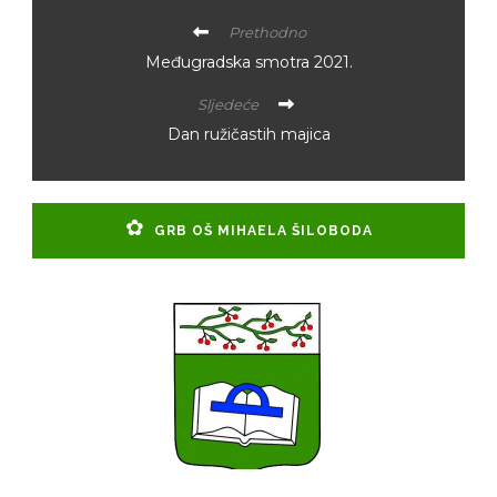
Prethodno
Međugradska smotra 2021.
Sljedeće
Dan ružičastih majica
GRB OŠ MIHAELA ŠILOBODA