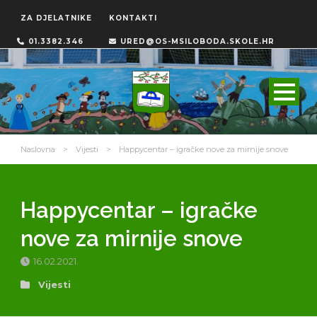
ZA DJELATNIKE
KONTAKTI
01.3382.346
URED@OS-MSILOBODA.SKOLE.HR
Naslovna
>
Vijesti
>
Happycentar – igračke nove za mirnije snove
Happycentar – igračke
nove za mirnije snove
16.02.2021.
Vijesti