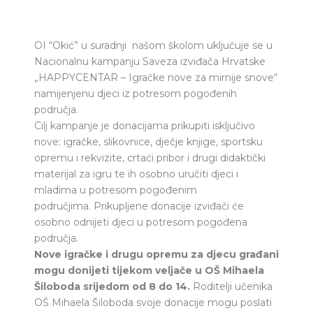
OI “Okić” u suradnji našom školom uključuje se u
Nacionalnu kampanju Saveza izviđača Hrvatske
„HAPPYCENTAR – Igračke nove za mirnije snove“
namijenjenu djeci iz potresom pogođenih
područja.
Cilj kampanje je donacijama prikupiti isključivo
nove: igračke, slikovnice, dječje knjige, sportsku
opremu i rekvizite, crtaći pribor i drugi didaktički
materijal za igru te ih osobno uručiti djeci i
mladima u potresom pogođenim
područjima. Prikupljene donacije izviđači će
osobno odnijeti djeci u potresom pogođena
područja.
Nove igračke i drugu opremu za djecu građani
mogu donijeti tijekom veljače u OŠ Mihaela
Šiloboda srijedom od 8 do 14.
Roditelji učenika
OŠ Mihaela Šiloboda svoje donacije mogu poslati