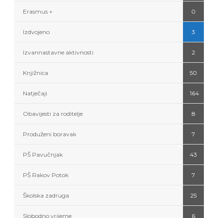
Erasmus +
0
Izdvojeno
3
Izvannastavne aktivnosti
2
Knjižnica
50
Natječaji
164
Obavijesti za roditelje
8
Produženi boravak
7
PŠ Pavučnjak
43
PŠ Rakov Potok
7
Školska zadruga
25
Slobodno vrijeme
6