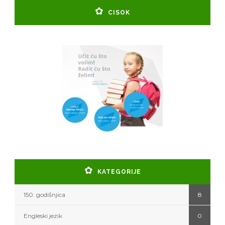
CISOK
KATEGORIJE
150. godišnjica
8
Engleski jezik
0